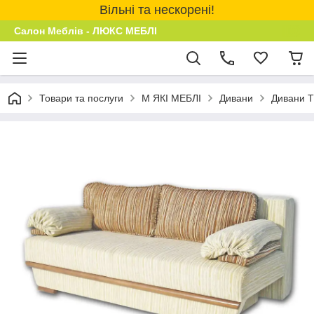
Вільні та нескорені!
Салон Меблів - ЛЮКС МЕБЛІ
Товари та послуги
М ЯКІ МЕБЛІ
Дивани
Дивани 