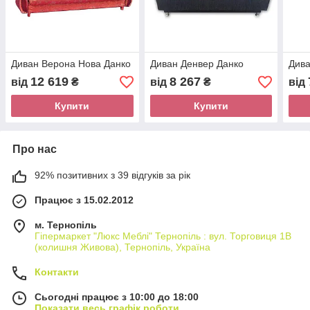
Диван Верона Нова Данко
Диван Денвер Данко
Дива
12 619
8 267
від
₴
від
₴
від
Купити
Купити
Про нас
92% позитивних з 39 відгуків за рік
Працює з 15.02.2012
м. Тернопіль
Гіпермаркет "Люкс Меблі" Тернопіль : вул. Торговиця 1В
(колишня Живова), Тернопіль, Україна
Контакти
Сьогодні працює з 10:00 до 18:00
Показати весь графік роботи