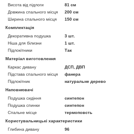
Висота від підлоги
81 см
Довжина спального місця
200 см
Ширина спального місця
150 см
Комплектація
Декоративна подушка
3 шт.
Ніша для білизни
1 шт.
Підлокітники
Так
Матеріал виготовлення
Каркас дивану
ДСП, ДВП
Підстава спального місця
фанера
Підлокітник
натуральне дерево
Наповнювачі
Подушка сидіння
синтепон
Подушка спинки
синтепон
Спальне місце
термоповсть
Користувальницькі характеристики
Глибина дивану
96