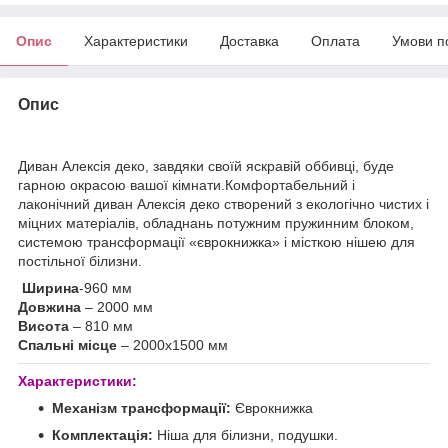
Опис
Характеристики
Доставка
Оплата
Умови п
Опис
Диван Алексія деко, завдяки своїй яскравій оббивці, буде
гарною окрасою вашої кімнати.Комфортабельний і
лаконічний диван Алексія деко створений з екологічно чистих і
міцних матеріалів, обладнань потужним пружинним блоком,
системою трансформації «єврокнижка» і місткою нішею для
постільної білизни.
Ширина
-960 мм
Довжина
– 2000 мм
Висота
– 810 мм
Спальні місце
– 2000х1500 мм
Характеристики:
Механізм трансформації:
Єврокнижка
Комплектація:
Ніша для білизни, подушки.