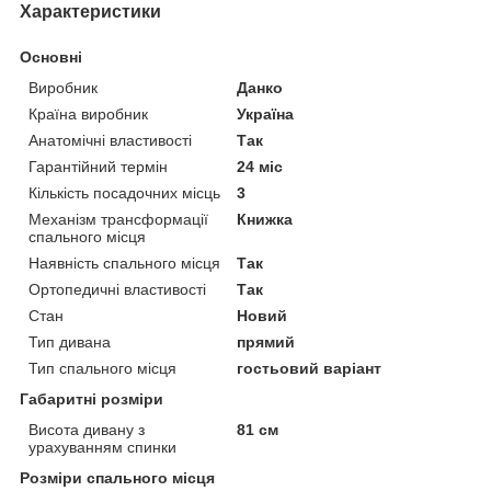
Характеристики
Основні
Виробник
Данко
Країна виробник
Україна
Анатомічні властивості
Так
Гарантійний термін
24 міс
Кількість посадочних місць
3
Механізм трансформації
Книжка
спального місця
Наявність спального місця
Так
Ортопедичні властивості
Так
Стан
Новий
Тип дивана
прямий
Тип спального місця
гостьовий варіант
Габаритні розміри
Висота дивану з
81 см
урахуванням спинки
Розміри спального місця