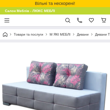
Вільні та нескорені!
Салон Меблів - ЛЮКС МЕБЛІ
Товари та послуги
М ЯКІ МЕБЛІ
Дивани
Дивани 