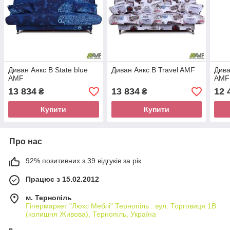
Диван Аякс B State blue
Диван Аякс B Travel AMF
Дива
AMF
AMF
13 834
13 834
12 
₴
₴
Купити
Купити
Про нас
92% позитивних з 39 відгуків за рік
Працює з 15.02.2012
м. Тернопіль
Гіпермаркет "Люкс Меблі" Тернопіль : вул. Торговиця 1В
(колишня Живова), Тернопіль, Україна