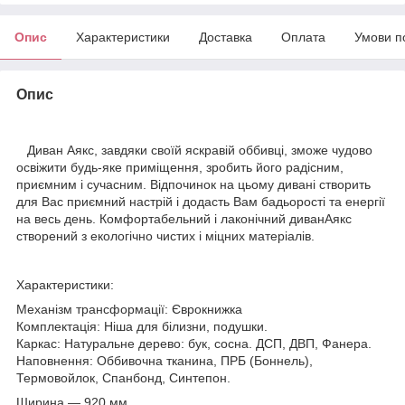
Опис
Характеристики
Доставка
Оплата
Умови п
Опис
Диван Аякс, завдяки своїй яскравій оббивці, зможе чудово
освіжити будь-яке приміщення, зробить його радісним,
приємним і сучасним. Відпочинок на цьому дивані створить
для Вас приємний настрій і додасть Вам бадьорості та енергії
на весь день. Комфортабельний і лаконічний диванАякс
створений з екологічно чистих і міцних матеріалів.
Характеристики:
Механізм трансформації: Єврокнижка
Комплектація: Ніша для білизни, подушки.
Каркас: Натуральне дерево: бук, сосна. ДСП, ДВП, Фанера.
Наповнення: Оббивочна тканина, ПРБ (Боннель),
Термовойлок, Спанбонд, Синтепон.
Ширина — 920 мм