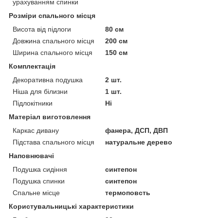
урахуванням спинки
Розміри спального місця
Висота від підлоги
80 см
Довжина спального місця
200 см
Ширина спального місця
150 см
Комплектація
Декоративна подушка
2 шт.
Ніша для білизни
1 шт.
Підлокітники
Ні
Матеріал виготовлення
Каркас дивану
фанера, ДСП, ДВП
Підстава спального місця
натуральне дерево
Наповнювачі
Подушка сидіння
синтепон
Подушка спинки
синтепон
Спальне місце
термоповсть
Користувальницькі характеристики