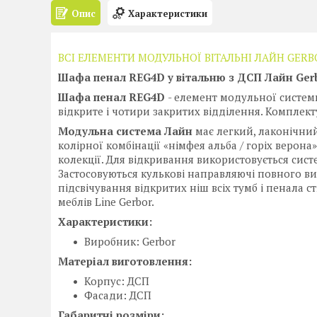
Опис
Характеристики
ВСІ ЕЛЕМЕНТИ МОДУЛЬНОЇ ВІТАЛЬНІ ЛАЙН GERB
Шафа пенал REG4D у вітальню з ДСП Лайн Ger
Шафа пенал REG4D
- елемент модульної систем
відкрите і чотири закритих відділення. Комплект
Модульна система Лайн
має легкий, лаконічни
колірної комбінації «німфея альба / горіх верона
колекції. Для відкривання використовується сист
Застосовуються кулькові направляючі повного ви
підсвічування відкритих ніш всіх тумб і пенала 
меблів Line Gerbor.
Характеристики:
Виробник: Gerbor
Матеріал виготовлення:
Корпус: ДСП
Фасади: ДСП
Габаритні розміри: