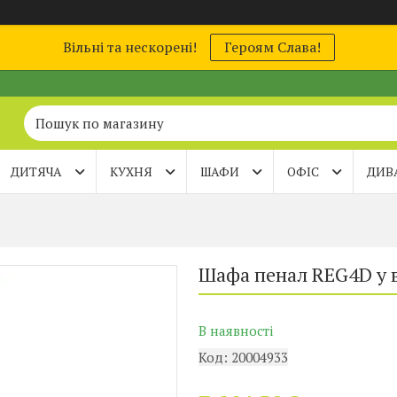
Вільні та нескорені!
Героям Слава!
ДИТЯЧА
КУХНЯ
ШАФИ
ОФІС
ДИВ
Шафа пенал REG4D у в
В наявності
Код:
20004933