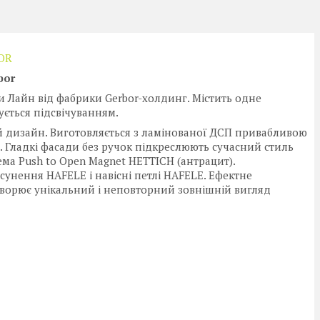
OR
bor
и Лайн від фабрики Gerbor-холдинг. Містить одне
ується підсвічуванням.
й дизайн. Виготовляється з ламінованої ДСП привабливою
». Гладкі фасади без ручок підкреслюють сучасний стиль
ема Push to Open Magnet HETTICH (антрацит).
сунення HAFELE і навісні петлі HAFELE. Ефектне
створює унікальний і неповторний зовнішній вигляд