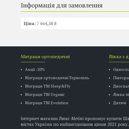
Інформація для замовлення
Ціна:
7 664,58 ₴
Матраци ортопедичні
Ліжка з 
Акції -20%
Односп
Матраци ортопедичні Тернопіль
Півтора
Матраци ТМ Sleep&Fly
Двоспал
Матраци TM Organic
Ліжка-
Матраци ТМ Evolution
Дитячі
Інтернет магазин Люкс-Меблі пропонує купити Шафа
містах України по найвигіднішим цінам 2021 року.