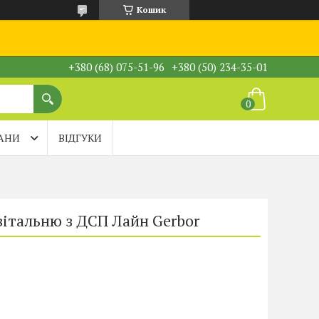
Кошик
+380 (68) 075-51-96
+380 (50) 234-35-01
АНИ
ВІДГУКИ
італьню з ДСП Лайн Gerbor