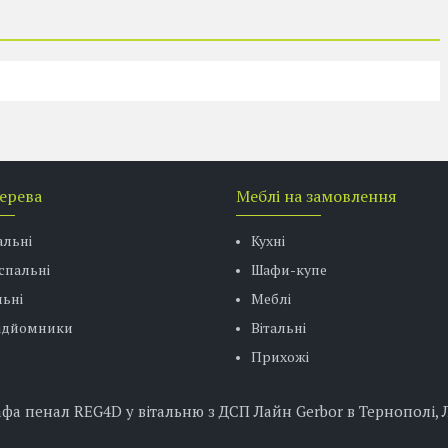
дерева
Меблі на замовлення
альні
Кухні
спальні
Шафи-купе
ьні
Меблі
підйомники
Вітальні
Прихожі
 пенал REG4D у вітальню з ДСП Лайн Gerbor в Тернополі, Ль