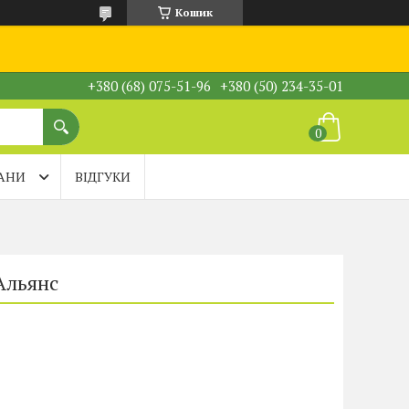
Кошик
+380 (68) 075-51-96
+380 (50) 234-35-01
АНИ
ВІДГУКИ
Альянс