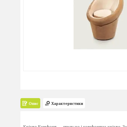
Опис
Характеристики
Крісло Комфорт ― стильне і комфортне крісло. 