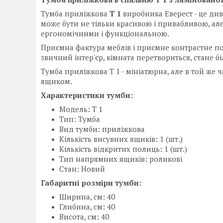
Тумба приліжкова
Т 1
виробника Еверест - це ди
може бути не тільки красивою і привабливою, але
ергономічними і функціональною.
Приємна фактура меблів і приємне контрастне п
звичний інтер'єр, кімната перетвориться, стане
Тумба приліжкова Т 1 - мініатюрна, але в той же
ящиком.
Характеристики тумби:
Модель: Т 1
Тип: Тумба
Вид тумби: приліжкова
Кількість висувних ящиків: 1 (шт.)
Кількість відкритих полиць: 1 (шт.)
Тип напрямних ящиків: роликові
Стан: Новий
Габаритні розміри тумби:
Ширина, см: 40
Глибина, см: 40
Висота, см: 40