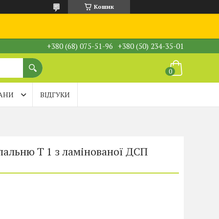
Кошик
+380 (68) 075-51-96
+380 (50) 234-35-01
АНИ
ВІДГУКИ
пальню Т 1 з ламінованої ДСП