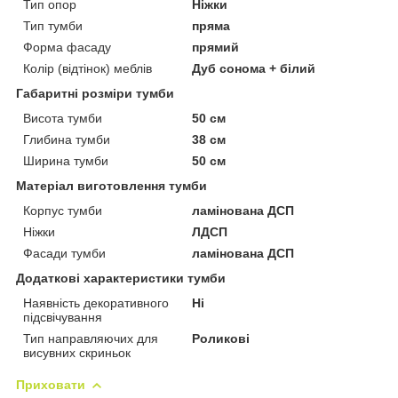
Тип опор
Ніжки
Тип тумби
пряма
Форма фасаду
прямий
Колір (відтінок) меблів
Дуб сонома + білий
Габаритні розміри тумби
Висота тумби
50 см
Глибина тумби
38 см
Ширина тумби
50 см
Матеріал виготовлення тумби
Корпус тумби
ламінована ДСП
Ніжки
ЛДСП
Фасади тумби
ламінована ДСП
Додаткові характеристики тумби
Наявність декоративного
Ні
підсвічування
Тип направляючих для
Роликові
висувних скриньок
Приховати