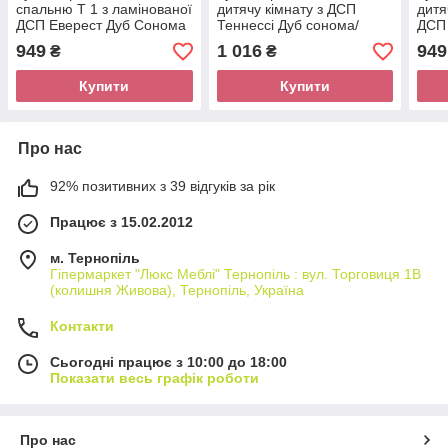
спальню Т 1 з ламінованої
дитячу кімнату з ДСП
дитя
ДСП Еверест Дуб Сонома
Теннессі Дуб сонома/
ДСП 
+ Трюфель
Білий Модерн
темн
949
1 016
949
₴
₴
Купити
Купити
Про нас
92% позитивних з 39 відгуків за рік
Працює з 15.02.2012
м. Тернопіль
Гіпермаркет "Люкс Меблі" Тернопіль : вул. Торговиця 1В
(колишня Живова), Тернопіль, Україна
Контакти
Сьогодні працює з 10:00 до 18:00
Показати весь графік роботи
Про нас