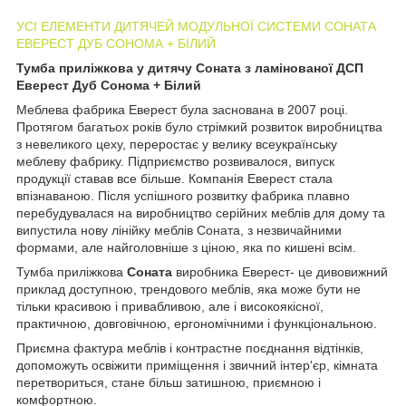
УСІ ЕЛЕМЕНТИ ДИТЯЧЕЙ МОДУЛЬНОЇ СИСТЕМИ СОНАТА
ЕВЕРЕСТ ДУБ СОНОМА + БІЛИЙ
Тумба приліжкова у дитячу Соната з ламінованої ДСП
Еверест Дуб Сонома + Білий
Меблева фабрика Еверест була заснована в 2007 році.
Протягом багатьох років було стрімкий розвиток виробництва
з невеликого цеху, переростає у велику всеукраїнську
меблеву фабрику. Підприємство розвивалося, випуск
продукції ставав все більше. Компанія Еверест стала
впізнаваною. Після успішного розвитку фабрика плавно
перебудувалася на виробництво серійних меблів для дому та
випустила нову лінійку меблів Соната, з незвичайними
формами, але найголовніше з ціною, яка по кишені всім.
Тумба приліжкова
Соната
виробника Еверест- це дивовижний
приклад доступною, трендового меблів, яка може бути не
тільки красивою і привабливою, але і високоякісної,
практичною, довговічною, ергономічними і функціональною.
Приємна фактура меблів і контрастне поєднання відтінків,
допоможуть освіжити приміщення і звичний інтер'єр, кімната
перетвориться, стане більш затишною, приємною і
комфортною.