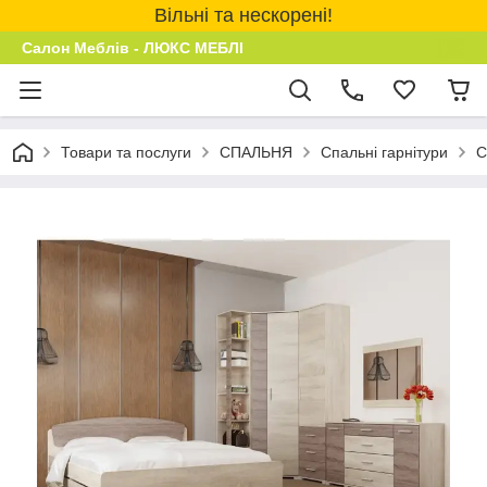
Вільні та нескорені!
Салон Меблів - ЛЮКС МЕБЛІ
Товари та послуги
СПАЛЬНЯ
Спальні гарнітури
С