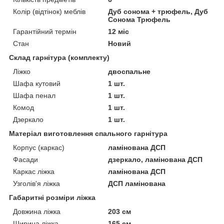
Колір (відтінок) меблів
Дуб сонома + трюфель, Дуб
Сонома Трюфель
Гарантійний термін
12 міс
Стан
Новий
Склад гарнітура (комплекту)
Ліжко
двоспальне
Шафа кутовий
1 шт.
Шафа пенал
1 шт.
Комод
1 шт.
Дзеркало
1 шт.
Матеріал виготовлення спального гарнітура
Корпус (каркас)
ламінована ДСП
Фасади
дзеркало, ламінована ДСП
Каркас ліжка
ламінована ДСП
Узголів'я ліжка
ДСП ламінована
Габаритні розміри ліжка
Довжина ліжка
203 см
Ширина ліжка
165 см