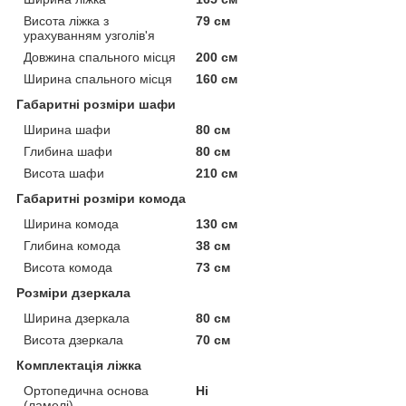
Висота ліжка з
79 см
урахуванням узголів'я
Довжина спального місця
200 см
Ширина спального місця
160 см
Габаритні розміри шафи
Ширина шафи
80 см
Глибина шафи
80 см
Висота шафи
210 см
Габаритні розміри комода
Ширина комода
130 см
Глибина комода
38 см
Висота комода
73 см
Розміри дзеркала
Ширина дзеркала
80 см
Висота дзеркала
70 см
Комплектація ліжка
Ортопедична основа
Ні
(ламелі)