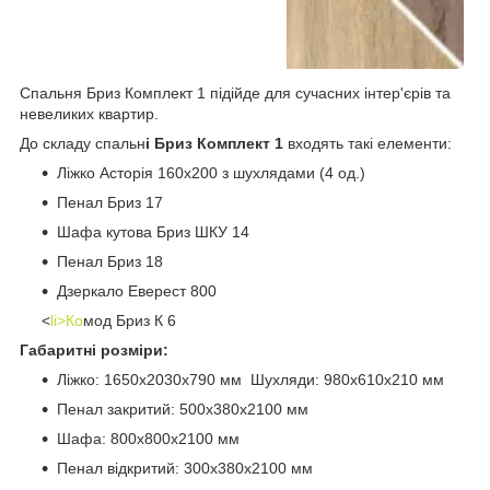
Спальня Бриз Комплект 1 підійде для сучасних інтер'єрів та
невеликих квартир.
До складу спальн
і Бриз Комплект 1
входять такі елементи:
Ліжко Асторія 160х200 з шухлядами (4 од.)
Пенал Бриз 17
Шафа кутова Бриз ШКУ 14
Пенал Бриз 18
Дзеркало Еверест 800
<
li>Ко
мод Бриз К 6
Габаритні розміри:
Ліжко: 1650х2030х790 мм Шухляди: 980х610х210 мм
Пенал закритий: 500х380х2100 мм
Шафа: 800х800х2100 мм
Пенал відкритий: 300х380х2100 мм