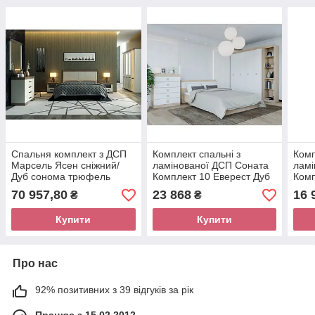
Спальня комплект з ДСП
Комплект спальні з
Комп
Марсель Ясен сніжний/
ламінованої ДСП Соната
ламі
Дуб сонома трюфель
Комплект 10 Еверест Дуб
Комп
Gerbor
Сонома + Білий
Венг
70 957,80
23 868
16 
₴
₴
Купити
Купити
Про нас
92% позитивних з 39 відгуків за рік