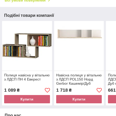
Всі умови повернення
Подібні товари компанії
Полиця навісна у вітальню
Навісна полиця у вітальню
Поли
з ЛДСП ПН 4 Еверест
з ЛДСП POL150 Норд
ЛДС
Gerbor Кашемір/Дуб
Дуб 
сонома
1 089
1 718
661
₴
₴
Купити
Купити
Про нас