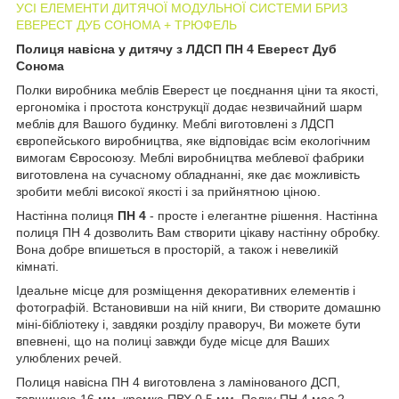
УСІ ЕЛЕМЕНТИ ДИТЯЧОЇ МОДУЛЬНОЇ СИСТЕМИ БРИЗ
ЕВЕРЕСТ ДУБ СОНОМА + ТРЮФЕЛЬ
Полиця навісна у дитячу з ЛДСП ПН 4 Еверест Дуб
Сонома
Полки виробника меблів Еверест це поєднання ціни та якості,
ергономіка і простота конструкції додає незвичайний шарм
меблів для Вашого будинку. Меблі виготовлені з ЛДСП
європейського виробництва, яке відповідає всім екологічним
вимогам Євросоюзу. Меблі виробництва меблевої фабрики
виготовлена на сучасному обладнанні, яке дає можливість
зробити меблі високої якості і за прийнятною ціною.
Настінна полиця
ПН 4
- просте і елегантне рішення. Настінна
полиця ПН 4 дозволить Вам створити цікаву настінну обробку.
Вона добре впишеться в просторій, а також і невеликій
кімнаті.
Ідеальне місце для розміщення декоративних елементів і
фотографій. Встановивши на ній книги, Ви створите домашню
міні-бібліотеку і, завдяки розділу праворуч, Ви можете бути
впевнені, що на полиці завжди буде місце для Ваших
улюблених речей.
Полиця навісна ПН 4 виготовлена з ламінованого ДСП,
товщиною 16 мм, кромка ПВХ 0.5 мм. Полку ПН 4 має 2