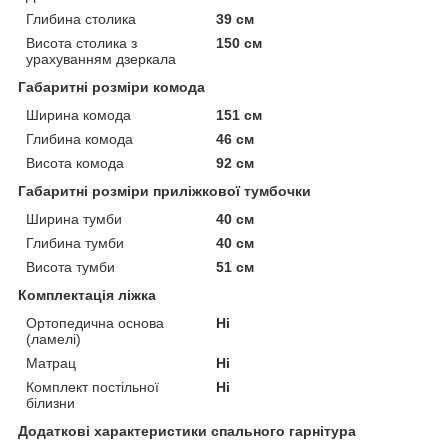
Глибина столика
39 см
Висота столика з
150 см
урахуванням дзеркала
Габаритні розміри комода
Ширина комода
151 см
Глибина комода
46 см
Висота комода
92 см
Габаритні розміри приліжкової тумбочки
Ширина тумби
40 см
Глибина тумби
40 см
Висота тумби
51 см
Комплектація ліжка
Ортопедична основа
Ні
(ламелі)
Матрац
Ні
Комплект постільної
Ні
білизни
Додаткові характеристики спального гарнітура