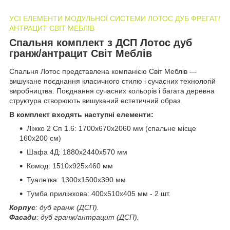
УСІ ЕЛЕМЕНТИ МОДУЛЬНОЇ СИСТЕМИ ЛОТОС ДУБ ФРЕГАТ/
АНТРАЦИТ СВІТ МЕБЛІВ
Спальня комплект з ДСП Лотос дуб
гранж/антрацит Світ Меблів
Спальня Лотос
представлена компанією Світ Меблів
—
вишукане поєднання класичного стилю і сучасних технологій
виробництва. Поєднання сучасних кольорів і багата деревна
структура створюють вишуканий естетичний образ.
В комплект входять наступні елементи:
Ліжко 2 Cп 1.6: 1700x670x2060 мм (спальне місце
160x200 см)
Шафа 4Д: 1880x2440x570 мм
Комод: 1510x925x460 мм
Туалетка: 1300x1500x390 мм
Тумба приліжкова: 400x510x405 мм - 2 шт.
Корпус
: дуб гранж (ДСП).
Фасади
: дуб гранж/антрацит (ДСП).