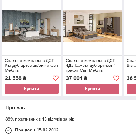
Спальня комплект з ДСП
Спальня комплект з ДСП
Спал
Кім дуб артезіан/білий Світ
4ДЗ Каміла дуб артизан/
Віві
Меблів
графіт Світ Меблів
21 558
37 004
36 
₴
₴
Купити
Купити
Про нас
88% позитивних з 43 відгуків за рік
Працює з 15.02.2012