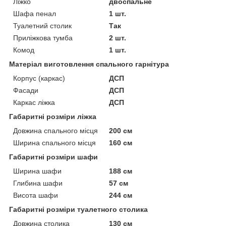
Ліжко
двоспальне
Шафа пенал
1 шт.
Туалетний столик
Так
Приліжкова тумба
2 шт.
Комод
1 шт.
Матеріал виготовлення спального гарнітура
Корпус (каркас)
ДСП
Фасади
ДСП
Каркас ліжка
ДСП
Габаритні розміри ліжка
Довжина спального місця
200 см
Ширина спального місця
160 см
Габаритні розміри шафи
Ширина шафи
188 см
Глибина шафи
57 см
Висота шафи
244 см
Габаритні розміри туалетного столика
Довжина столика
130 см