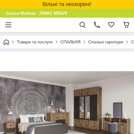
Вільні та нескорені!
Салон Меблів - ЛЮКС МЕБЛІ
Товари та послуги
СПАЛЬНЯ
Спальні гарнітури
С