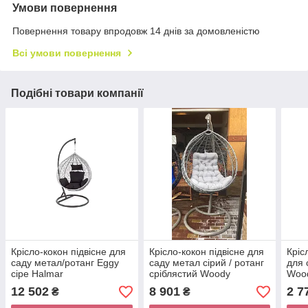
Умови повернення
Повернення товару впродовж 14 днів за домовленістю
Всі умови повернення
Подібні товари компанії
Крісло-кокон підвісне для
Крісло-кокон підвісне для
Кріс
саду метал/ротанг Eggy
саду метал сірий / ротанг
для 
сіре Halmar
сріблястий Woody
Wood
12 502
8 901
2 7
₴
₴