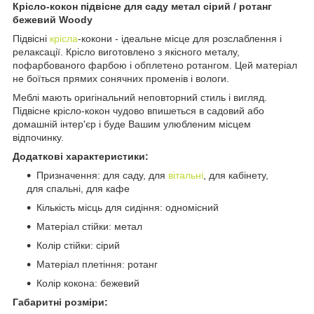
Крісло-кокон підвісне для саду метал сірий / ротанг
бежевий Woody
Підвісні
крісла
-кокони - ідеальне місце для розслаблення і
релаксації. Крісло виготовлено з якісного металу,
пофарбованого фарбою і обплетено ротангом. Цей матеріал
не боїться прямих сонячних променів і вологи.
Меблі мають оригінальний неповторний стиль і вигляд.
Підвісне крісло-кокон чудово впишеться в садовий або
домашній інтер'єр і буде Вашим улюбленим місцем
відпочинку.
Додаткові характеристики:
Призначення: для саду, для
вітальні
, для кабінету,
для спальні, для кафе
Кількість місць для сидіння: одномісний
Матеріал стійки: метал
Колір стійки: сірий
Матеріал плетіння: ротанг
Колір кокона: бежевий
Габаритні розміри: