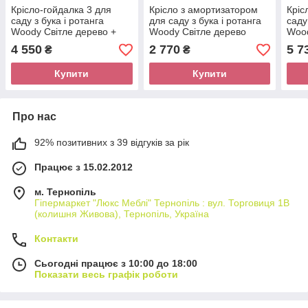
Крісло-гойдалка 3 для
Крісло з амортизатором
Кріс
саду з бука і ротанга
для саду з бука і ротанга
саду
Woody Світле дерево +
Woody Світле дерево
Wood
коричневий
шок
4 550
2 770
5 7
₴
₴
Купити
Купити
Про нас
92% позитивних з 39 відгуків за рік
Працює з 15.02.2012
м. Тернопіль
Гіпермаркет "Люкс Меблі" Тернопіль : вул. Торговиця 1В
(колишня Живова), Тернопіль, Україна
Контакти
Сьогодні працює з 10:00 до 18:00
Показати весь графік роботи