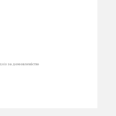
 днів
за домовленістю