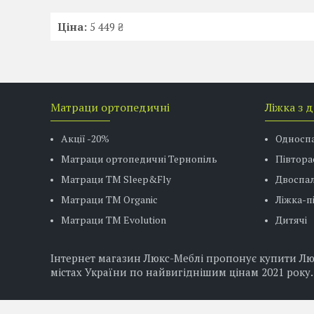
Ціна:
5 449 ₴
Матраци ортопедичні
Ліжка з 
Акції -20%
Односп
Матраци ортопедичні Тернопіль
Півтора
Матраци ТМ Sleep&Fly
Двоспал
Матраци TM Organic
Ліжка-
Матраци ТМ Evolution
Дитячі
Інтернет магазин Люкс-Меблі пропонує купити Люстр
містах України по найвигіднішим цінам 2021 року.