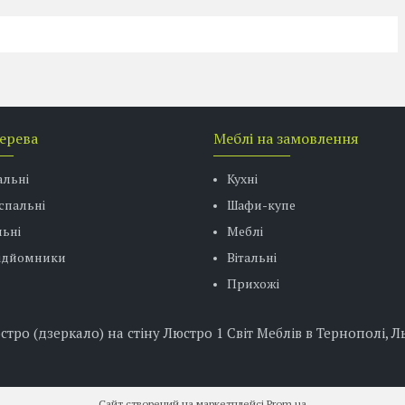
дерева
Меблі на замовлення
альні
Кухні
спальні
Шафи-купе
ьні
Меблі
підйомники
Вітальні
Прихожі
о (дзеркало) на стіну Люстро 1 Світ Меблів в Тернополі, Ль
Сайт створений на маркетплейсі
Prom.ua