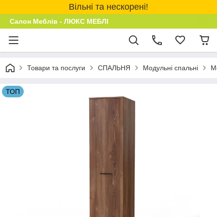
Вільні та нескорені!
Салон Меблів - ЛЮКС МЕБЛІ
Товари та послуги
СПАЛЬНЯ
Модульні спальні
М
ТОП