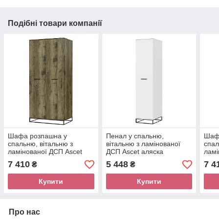
Подібні товари компанії
Шафа розпашна у
Пенал у спальню,
Шаф
спальню, вітальню з
вітальню з ламінованої
спал
ламінованої ДСП Ascet
ДСП Ascet аляска
ламі
дуб фрегат Artinhead
Artinhead
урба
7 410
5 448
7 4
₴
₴
Купити
Купити
Про нас