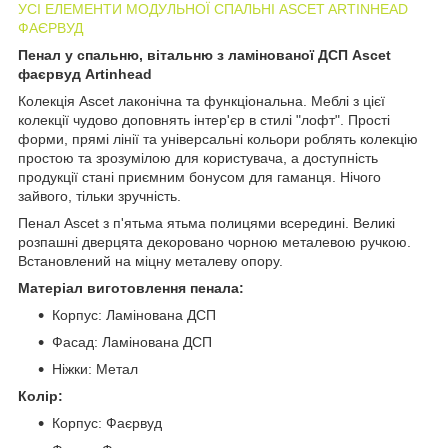
УСІ ЕЛЕМЕНТИ МОДУЛЬНОЇ СПАЛЬНІ ASCET ARTINHEAD
ФАЄРВУД
Пенал у спальню, вітальню з ламінованої ДСП Ascet
фаєрвуд Artinhead
Колекція Ascet лаконічна та функціональна. Меблі з цієї
колекції чудово доповнять інтер'єр в стилі "лофт". Прості
форми, прямі лінії та універсальні кольори роблять колекцію
простою та зрозумілою для користувача, а доступність
продукції стані приємним бонусом для гаманця. Нічого
зайвого, тільки зручність.
Пенал Ascet з п'ятьма ятьма полицями всередині. Великі
розпашні дверцята декоровано чорною металевою ручкою.
Встановлений на міцну металеву опору.
Матеріал виготовлення пенала:
Корпус: Ламінована ДСП
Фасад: Ламінована ДСП
Ніжки: Метал
Колір:
Корпус: Фаєрвуд