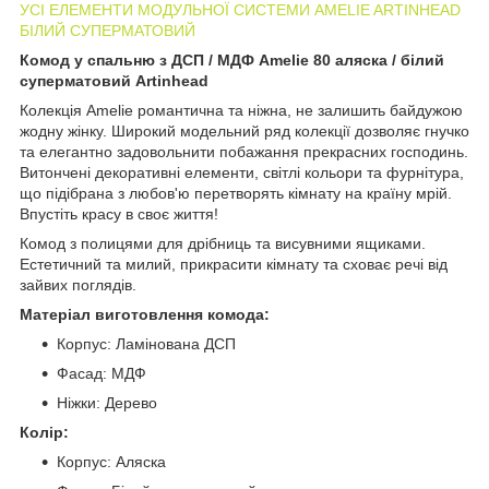
УСІ ЕЛЕМЕНТИ МОДУЛЬНОЇ СИСТЕМИ AMELIE ARTINHEAD
БІЛИЙ СУПЕРМАТОВИЙ
Комод у спальню з ДСП / МДФ Amelie 80 аляска / білий
суперматовий Artinhead
Колекція Amelie романтична та ніжна, не залишить байдужою
жодну жінку. Широкий модельний ряд колекції дозволяє гнучко
та елегантно задовольнити побажання прекрасних господинь.
Витончені декоративні елементи, світлі кольори та фурнітура,
що підібрана з любов'ю перетворять кімнату на країну мрій.
Впустіть красу в своє життя!
Комод з полицями для дрібниць та висувними ящиками.
Естетичний та милий, прикрасити кімнату та сховає речі від
зайвих поглядів.
Матеріал виготовлення комода:
Корпус: Ламінована ДСП
Фасад: МДФ
Ніжки: Дерево
Колір:
Корпус: Аляска