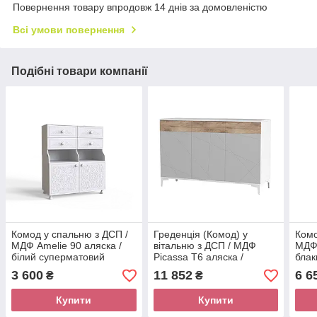
Повернення товару впродовж 14 днів за домовленістю
Всі умови повернення
Подібні товари компанії
Комод у спальню з ДСП /
Греденція (Комод) у
Комо
МДФ Amelie 90 аляска /
вітальню з ДСП / МДФ
МДФ 
білий суперматовий
Picassa Т6 аляска /
блак
Artinhead
попелястий софттач
3 600
11 852
6 6
₴
₴
Artinhead
Купити
Купити