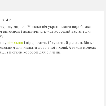
ервіс
 чудову модель Монако від українського виробника
м виглядом і практичністю - це хороший варіант для
ну.
Вашу
вітальню
і підкреслить її сучасний дизайн. Він має
рсальним для кімнати довільної площі. А також модель
ії і містким коробом для білизни.