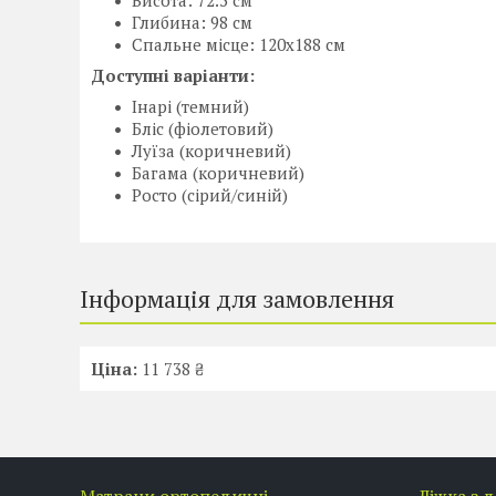
Висота: 72.5 см
Глибина: 98 см
Спальне місце: 120x188 см
Доступні варіанти:
Інарі (темний)
Бліс (фіолетовий)
Луїза (коричневий)
Багама (коричневий)
Росто (сірий/синій)
Інформація для замовлення
Ціна:
11 738 ₴