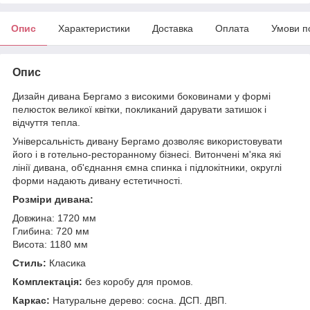
Опис
Характеристики
Доставка
Оплата
Умови п
Опис
Дизайн дивана Бергамо з високими боковинами у формі
пелюсток великої квітки, покликаний дарувати затишок і
відчуття тепла.
Універсальність дивану Бергамо дозволяє використовувати
його і в готельно-ресторанному бізнесі. Витончені м'яка які
лінії дивана, об'єднання ємна спинка і підлокітники, округлі
форми надають дивану естетичності.
Розміри дивана:
Довжина: 1720 мм
Глибина: 720 мм
Висота: 1180 мм
Стиль:
Класика
Комплектація:
без коробу для промов.
Каркас:
Натуральне дерево: сосна. ДСП. ДВП.