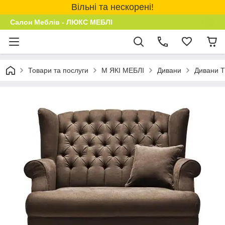
Вільні та нескорені!
Салон Меблів - ЛЮКС МЕБЛІ
Товари та послуги
М ЯКІ МЕБЛІ
Дивани
Дивани 