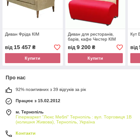
Диван Фріда КІМ
Диван для ресторанів,
Кут 
барів, кафе Честер КІМ
15 457
9 200
від
₴
від
₴
від
Купити
Купити
Про нас
92% позитивних з 39 відгуків за рік
Працює з 15.02.2012
м. Тернопіль
Гіпермаркет "Люкс Меблі" Тернопіль : вул. Торговиця 1В
(колишня Живова), Тернопіль, Україна
Контакти