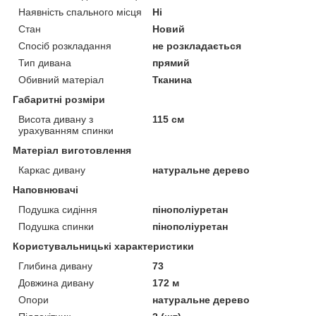
Наявність спального місця
Ні
Стан
Новий
Спосіб розкладання
не розкладається
Тип дивана
прямий
Обивний матеріал
Тканина
Габаритні розміри
Висота дивану з
115 см
урахуванням спинки
Матеріал виготовлення
Каркас дивану
натуральне дерево
Наповнювачі
Подушка сидіння
пінополіуретан
Подушка спинки
пінополіуретан
Користувальницькі характеристики
Глибина дивану
73
Довжина дивану
172 м
Опори
натуральне дерево