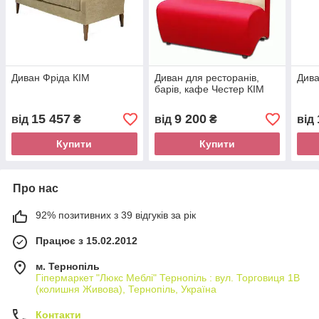
Диван Фріда КІМ
Диван для ресторанів,
Дива
барів, кафе Честер КІМ
15 457
9 200
від
₴
від
₴
від
Купити
Купити
Про нас
92% позитивних з 39 відгуків за рік
Працює з 15.02.2012
м. Тернопіль
Гіпермаркет "Люкс Меблі" Тернопіль : вул. Торговиця 1В
(колишня Живова), Тернопіль, Україна
Контакти