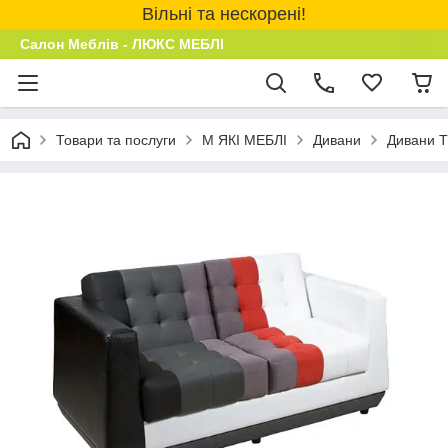
Вільні та нескорені!
Салон Меблів - ЛЮКС МЕБЛІ
Товари та послуги
М ЯКІ МЕБЛІ
Дивани
Дивани 