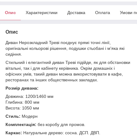
Опис
Характеристики
Доставка
Оплата
Умови п
Опис
Диван Нерозкладний Треві поєднує прямі точні лінії,
оригінальні кольорові рішення, подушки стьобані і м'яка які
сидіння.
Стильний і елегантний диван Треві підійде, як для обстановки
вітальні, так і для кабінету керівника. Окрім домашніх і
офісних умів, такий диван можна використовувати в кафе,
ресторанах та інших общественных закладах.
Розмір дивана:
Довжина: 1200/1460 мм
Глибина: 800 мм
Висота: 1050 мм
Стиль:
Модерн
Комплектація:
без коробу для промов.
Каркас:
Натуральне дерево: сосна. ДСП. ДВП.