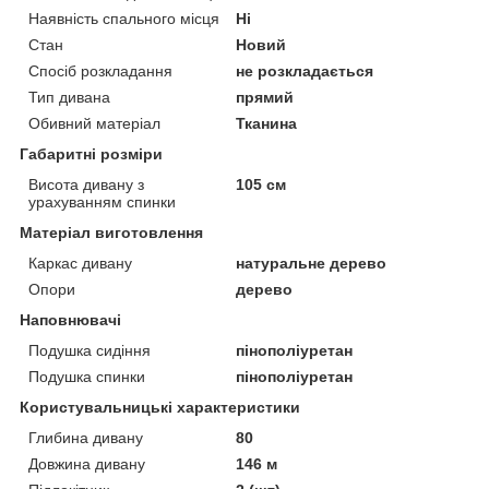
Наявність спального місця
Ні
Стан
Новий
Спосіб розкладання
не розкладається
Тип дивана
прямий
Обивний матеріал
Тканина
Габаритні розміри
Висота дивану з
105 см
урахуванням спинки
Матеріал виготовлення
Каркас дивану
натуральне дерево
Опори
дерево
Наповнювачі
Подушка сидіння
пінополіуретан
Подушка спинки
пінополіуретан
Користувальницькі характеристики
Глибина дивану
80
Довжина дивану
146 м