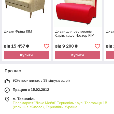
Диван Фріда КІМ
Диван для ресторанів,
Дива
барів, кафе Честер КІМ
15 457
9 200
від
₴
від
₴
від
Купити
Купити
Про нас
92% позитивних з 39 відгуків за рік
Працює з 15.02.2012
м. Тернопіль
Гіпермаркет "Люкс Меблі" Тернопіль : вул. Торговиця 1В
(колишня Живова), Тернопіль, Україна