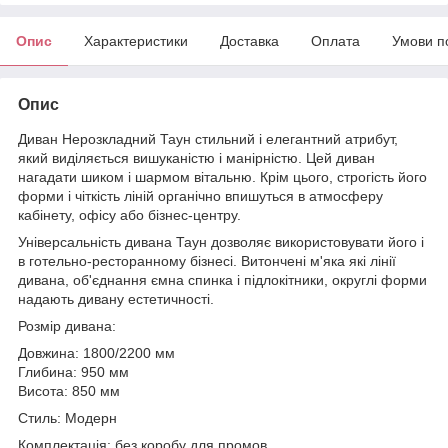
Опис
Характеристики
Доставка
Оплата
Умови п
Опис
Диван Нерозкладний Таун стильний і елегантний атрибут,
який виділяється вишуканістю і манірністю. Цей диван
нагадати шиком і шармом вітальню. Крім цього, строгість його
форми і чіткість ліній органічно впишуться в атмосферу
кабінету, офісу або бізнес-центру.
Універсальність дивана Таун дозволяє використовувати його і
в готельно-ресторанному бізнесі. Витончені м'яка які лінії
дивана, об'єднання ємна спинка і підлокітники, округлі форми
надають дивану естетичності.
Розмір дивана:
Довжина: 1800/2200 мм
Глибина: 950 мм
Висота: 850 мм
Стиль: Модерн
Комплектація: без коробу для промов.