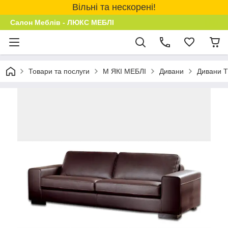
Вільні та нескорені!
Салон Меблів - ЛЮКС МЕБЛІ
Товари та послуги
М ЯКІ МЕБЛІ
Дивани
Дивани 