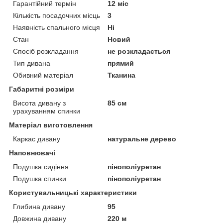
Гарантійний термін
12 міс
Кількість посадочних місць
3
Наявність спального місця
Ні
Стан
Новий
Спосіб розкладання
не розкладається
Тип дивана
прямий
Обивний матеріал
Тканина
Габаритні розміри
Висота дивану з
85 см
урахуванням спинки
Матеріал виготовлення
Каркас дивану
натуральне дерево
Наповнювачі
Подушка сидіння
пінополіуретан
Подушка спинки
пінополіуретан
Користувальницькі характеристики
Глибина дивану
95
Довжина дивану
220 м