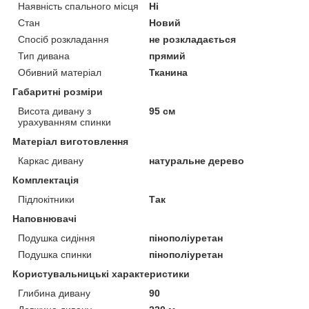
Наявність спального місця
Ні
Стан
Новий
Спосіб розкладання
не розкладається
Тип дивана
прямий
Обивний матеріал
Тканина
Габаритні розміри
Висота дивану з
95 см
урахуванням спинки
Матеріал виготовлення
Каркас дивану
натуральне дерево
Комплектація
Підлокітники
Так
Наповнювачі
Подушка сидіння
пінополіуретан
Подушка спинки
пінополіуретан
Користувальницькі характеристики
Глибина дивану
90