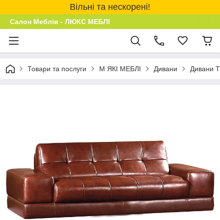
Вільні та нескорені!
Салон Меблів - ЛЮКС МЕБЛІ
Товари та послуги
М ЯКІ МЕБЛІ
Дивани
Дивани 