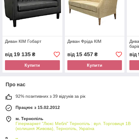
Диван КІМ Гобарт
Диван Фріда КІМ
Дива
барі
19 135
15 457
від
₴
від
₴
від
Купити
Купити
Про нас
92% позитивних з 39 відгуків за рік
Працює з 15.02.2012
м. Тернопіль
Гіпермаркет "Люкс Меблі" Тернопіль : вул. Торговиця 1В
(колишня Живова), Тернопіль, Україна