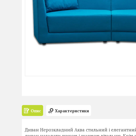
Опис
Характеристики
Диван Нерозкладний Аква стильний і елегантний 
диван нагадати шиком і шармом вітальню. Крім цьо