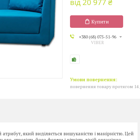
від
20 977 ₴
Купити
+380 (68) 075-51-96
VIBER
повернення товару протягом 14
атрибут, який виділяється вишуканістю і манірністю. Цей
го, строгість його форми і чіткість ліній органічно