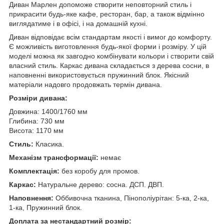
Диван Марлен допоможе створити неповторний стиль і
прикрасити будь-яке кафе, ресторан, бар, а також відмінно
виглядатиме і в офісі, і на домашній кухні.
Диван відповідає всім стандартам якості і вимог до комфорту.
Є можливість виготовлення будь-якої форми і розміру. У цій
моделі можна як завгодно комбінувати кольори і створити свій
власний стиль. Каркас дивана складається з дерева сосни, в
наповненні використовується пружинний блок. Якісний
матеріали надовго продовжать термін дивана.
Розміри дивана:
Довжина: 1400/1760 мм
Глибина: 730 мм
Висота: 1170 мм
Стиль:
Класика.
Механізм трансформації:
немає
Комплектація:
без коробу для промов.
Каркас:
Натуральне дерево: сосна. ДСП. ДВП.
Наповнення:
Оббивочна тканина, Пінополіурітан: 5-ка, 2-ка,
1-ка, Пружинний блок.
Доплата за нестандартний розмір: