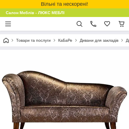
Вільні та нескорені!
Салон Меблів - ЛЮКС МЕБЛІ
Товари та послуги
КаБаРе
Дивани для закладів
Д