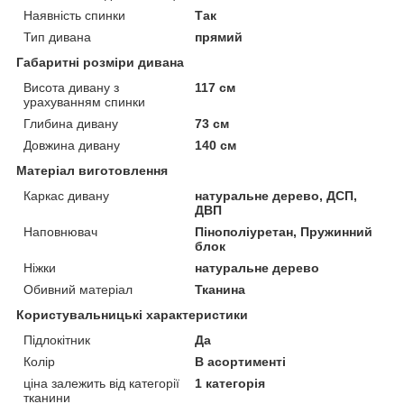
Наявність спинки
Так
Тип дивана
прямий
Габаритні розміри дивана
Висота дивану з
117 см
урахуванням спинки
Глибина дивану
73 см
Довжина дивану
140 см
Матеріал виготовлення
Каркас дивану
натуральне дерево, ДСП,
ДВП
Наповнювач
Пінополіуретан, Пружинний
блок
Ніжки
натуральне дерево
Обивний матеріал
Тканина
Користувальницькі характеристики
Підлокітник
Да
Колір
В асортименті
ціна залежить від категорії
1 категорія
тканини