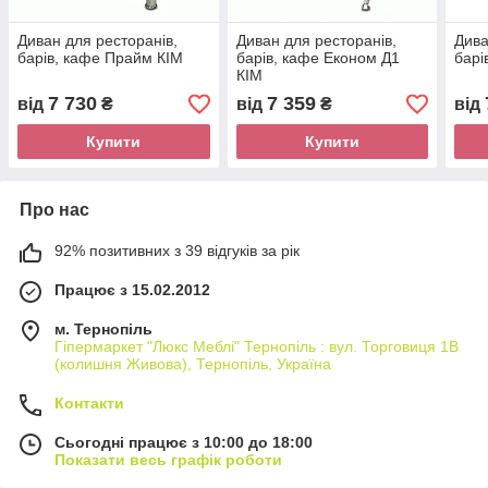
Диван для ресторанів,
Диван для ресторанів,
Дива
барів, кафе Прайм КІМ
барів, кафе Економ Д1
барі
КІМ
7 730
7 359
від
₴
від
₴
від
Купити
Купити
Про нас
92% позитивних з 39 відгуків за рік
Працює з 15.02.2012
м. Тернопіль
Гіпермаркет "Люкс Меблі" Тернопіль : вул. Торговиця 1В
(колишня Живова), Тернопіль, Україна
Контакти
Сьогодні працює з 10:00 до 18:00
Показати весь графік роботи