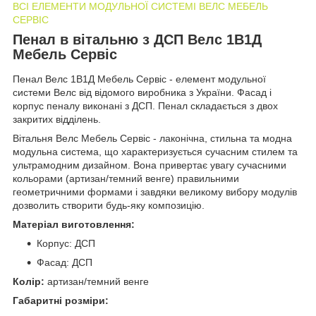
ВСІ ЕЛЕМЕНТИ МОДУЛЬНОЇ СИСТЕМІ ВЕЛС МЕБЕЛЬ
СЕРВІС
Пенал в вітальню з ДСП Велс 1В1Д
Мебель Сервіс
Пенал Велс 1В1Д Мебель Сервіс - елемент модульної
системи Велс від відомого виробника з України. Фасад і
корпус пеналу виконані з ДСП. Пенал складається з двох
закритих відділень.
Вітальня Велс Мебель Сервіс - лаконічна, стильна та модна
модульна система, що характеризується сучасним стилем та
ультрамодним дизайном. Вона привертає увагу сучасними
кольорами (артизан/темний венге) правильними
геометричними формами і завдяки великому вибору модулів
дозволить створити будь-яку композицію.
Матеріал виготовлення:
Корпус: ДСП
Фасад: ДСП
Колір:
артизан/темний венге
Габаритні розміри: