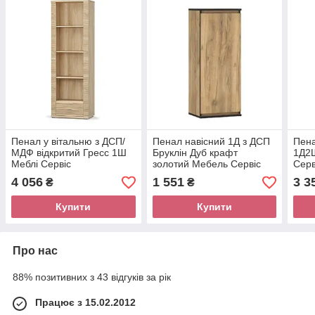
Пенал у вітальню з ДСП/
Пенал навісний 1Д з ДСП
Пена
МДФ відкритий Гресс 1Ш
Бруклін Дуб крафт
1Д2
Меблі Сервіс
золотий Мебель Сервіс
Серв
4 056
1 551
3 3
₴
₴
Купити
Купити
Про нас
88% позитивних з 43 відгуків за рік
Працює з 15.02.2012