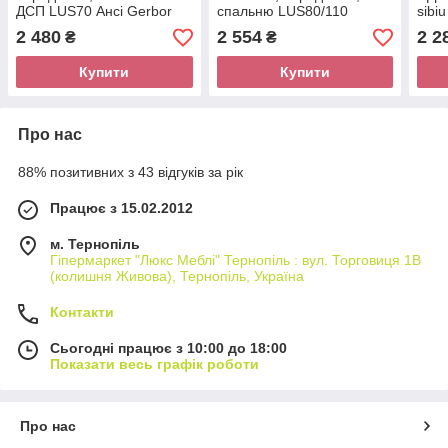
ДСП LUS70 Ансі Gerbor
спальню LUS80/110
sibi
Дуб травіату
Селена Gerbor Ясен
2 480
2 554
2 2
₴
₴
сніговий (ламінована
ДСП)
Купити
Купити
Про нас
88% позитивних з 43 відгуків за рік
Працює з 15.02.2012
м. Тернопіль
Гіпермаркет "Люкс Меблі" Тернопіль : вул. Торговиця 1В
(колишня Живова), Тернопіль, Україна
Контакти
Сьогодні працює з 10:00 до 18:00
Показати весь графік роботи
Про нас