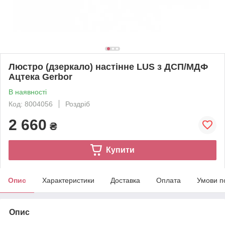
Люстро (дзеркало) настінне LUS з ДСП/МДФ
Ацтека Gerbor
В наявності
Код: 8004056
Роздріб
2 660
₴
Купити
Опис
Характеристики
Доставка
Оплата
Умови п
Опис