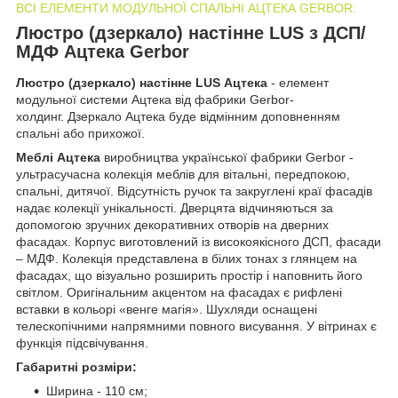
ВСІ ЕЛЕМЕНТИ МОДУЛЬНОЇ СПАЛЬНІ АЦТЕКА GERBOR:
Люстро (дзеркало) настінне LUS з ДСП/
МДФ Ацтека Gerbor
Люстро (дзеркало) настінне LUS Ацтека
- елемент
модульної системи Ацтека від фабрики Gerbor-
холдинг. Дзеркало Ацтека буде відмінним доповненням
спальні або прихожої.
Меблі Ацтека
виробництва української фабрики Gerbor -
ультрасучасна колекція меблів для вітальні, передпокою,
спальні, дитячої. Відсутність ручок та закруглені краї фасадів
надає колекції унікальності. Дверцята відчиняються за
допомогою зручних декоративних отворів на дверних
фасадах. Корпус виготовлений із високоякісного ДСП, фасади
– МДФ. Колекція представлена в білих тонах з глянцем на
фасадах, що візуально розширить простір і наповнить його
світлом. Оригінальним акцентом на фасадах є рифлені
вставки в кольорі «венге магія». Шухляди оснащені
телескопічними напрямними повного висування. У вітринах є
функція підсвічування.
Габаритні розміри:
Ширина - 110 см;