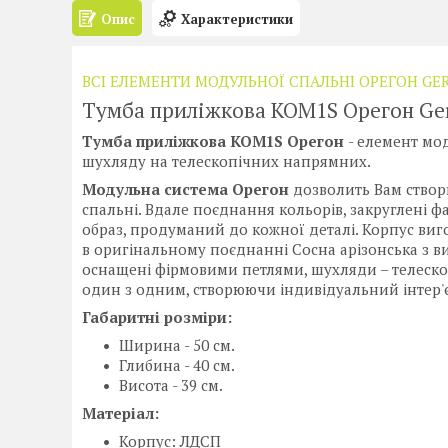
Опис
Характеристики
ВСІ ЕЛЕМЕНТИ МОДУЛЬНОЇ СПАЛЬНІ ОРЕГОН GE
Тумба приліжкова KOM1S Орегон Ge
Тумба приліжкова KOM1S Орегон
- елемент мо
шухляду на телескопічних напрямних.
Модульна система Орегон
дозволить Вам створ
спальні. Вдале поєднання кольорів, закруглені ф
образ, продуманий до кожної деталі. Корпус виг
в оригінальному поєднанні Сосна арізонська з в
оснащені фірмовими петлями, шухляди – телеск
один з одним, створюючи індивідуальний інтер'є
Габаритні розміри:
Ширина - 50 см.
Глибина - 40 см.
Висота - 39 см.
Матеріал:
Корпус: ЛДСП