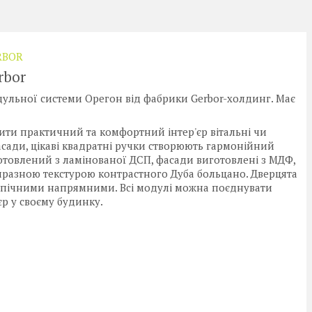
RBOR
rbor
дульної системи Орегон від фабрики Gerbor-холдинг. Має
ити практичний та комфортний інтер'єр вітальні чи
асади, цікаві квадратні ручки створюють гармонійний
отовлений з ламінованої ДСП, фасади виготовлені з МДФ,
иразною текстурою контрастного Дуба больцано. Дверцята
опічними напрямними. Всі модулі можна поєднувати
р у своєму будинку.