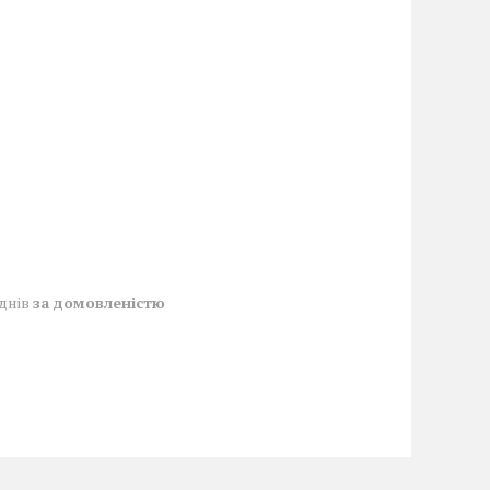
 днів
за домовленістю