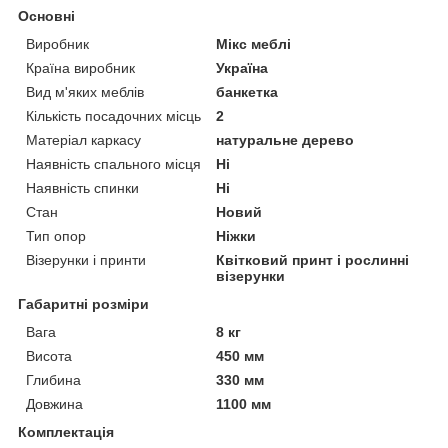
Основні
Виробник
Мікс меблі
Країна виробник
Україна
Вид м'яких меблів
банкетка
Кількість посадочних місць
2
Матеріал каркасу
натуральне дерево
Наявність спального місця
Ні
Наявність спинки
Ні
Стан
Новий
Тип опор
Ніжки
Візерунки і принти
Квітковий принт і рослинні
візерунки
Габаритні розміри
Вага
8 кг
Висота
450 мм
Глибина
330 мм
Довжина
1100 мм
Комплектація