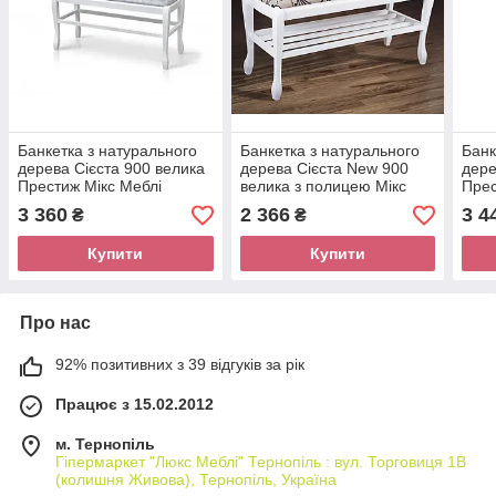
Банкетка з натурального
Банкетка з натурального
Банк
дерева Сієста 900 велика
дерева Сієста New 900
дере
Престиж Мікс Меблі
велика з полицею Мікс
Прес
Меблі
3 360
2 366
3 4
₴
₴
Купити
Купити
Про нас
92% позитивних з 39 відгуків за рік
Працює з 15.02.2012
м. Тернопіль
Гіпермаркет "Люкс Меблі" Тернопіль : вул. Торговиця 1В
(колишня Живова), Тернопіль, Україна