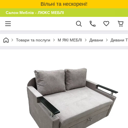
Вільні та нескорені!
Салон Меблів - ЛЮКС МЕБЛІ
Товари та послуги
М ЯКІ МЕБЛІ
Дивани
Дивани Т