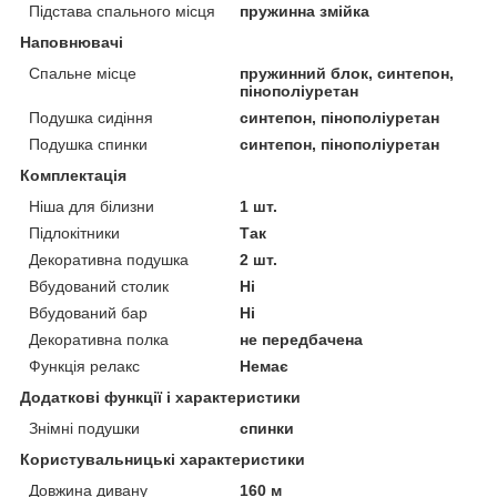
Підстава спального місця
пружинна змійка
Наповнювачі
Спальне місце
пружинний блок, синтепон,
пінополіуретан
Подушка сидіння
синтепон, пінополіуретан
Подушка спинки
синтепон, пінополіуретан
Комплектація
Ніша для білизни
1 шт.
Підлокітники
Так
Декоративна подушка
2 шт.
Вбудований столик
Ні
Вбудований бар
Ні
Декоративна полка
не передбачена
Функція релакс
Немає
Додаткові функції і характеристики
Знімні подушки
спинки
Користувальницькі характеристики
Довжина дивану
160 м