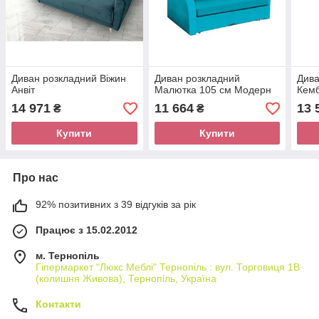
Диван розкладний Віжин
Диван розкладний
Дива
Анвіт
Малютка 105 см Модерн
Кемб
14 971
11 664
13 
₴
₴
Купити
Купити
Про нас
92% позитивних з 39 відгуків за рік
Працює з 15.02.2012
м. Тернопіль
Гіпермаркет "Люкс Меблі" Тернопіль : вул. Торговиця 1В
(колишня Живова), Тернопіль, Україна
Контакти