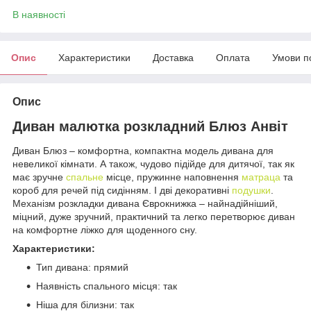
В наявності
Опис
Характеристики
Доставка
Оплата
Умови п
Опис
Диван малютка розкладний Блюз Анвіт
Диван Блюз – комфортна, компактна модель дивана для
невеликої кімнати. А також, чудово підійде для дитячої, так як
має зручне
спальне
місце, пружинне наповнення
матраца
та
короб для речей під сидінням. І дві декоративні
подушки
.
Механізм розкладки дивана Єврокнижка – найнадійніший,
міцний, дуже зручний, практичний та легко перетворює диван
на комфортне ліжко для щоденного сну.
Характеристики:
Тип дивана: прямий
Наявність спального місця: так
Ніша для білизни: так