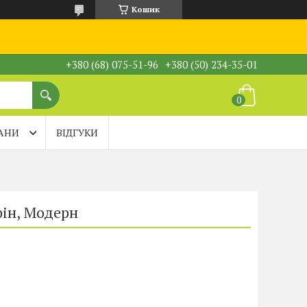
Кошик
+380 (68) 075-51-96
+380 (50) 234-35-01
АНИ
ВІДГУКИ
ін, Модерн