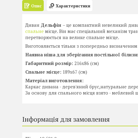
Опис
Характеристики
Диван
Дельфін
– це компактний невеликий дива
спальне
місце. Він має спеціальний механізм тра
перетворюється на велике спальне місце.
Виготовляється тільки з попередньо визначеним
Наявна ніша для зберігання постільної білизн
Габаритний розмір:
216х86 (см)
Спальне місце:
189х67 (см)
Матеріал виготовлення:
Каркас дивана - дерев'яний брус,натуральне дер
За основу для спального місця взято - меблевий 
Інформація для замовлення