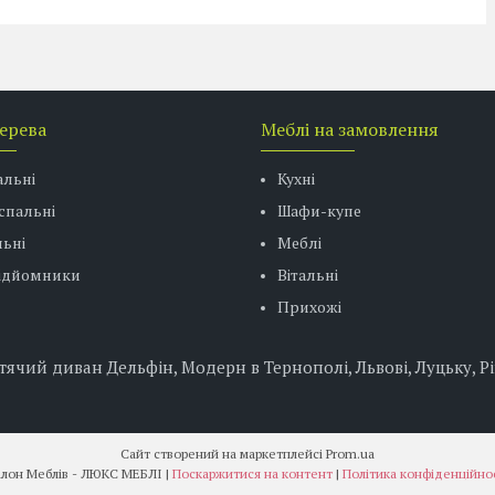
дерева
Меблі на замовлення
альні
Кухні
спальні
Шафи-купе
ьні
Меблі
підйомники
Вітальні
Прихожі
чий диван Дельфін, Модерн в Тернополі, Львові, Луцьку, Рі
Сайт створений на маркетплейсі
Prom.ua
Салон Меблів - ЛЮКС МЕБЛІ |
Поскаржитися на контент
|
Політика конфіденційно