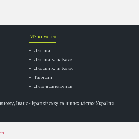
М'які меблі
Дивани
Дивани Клік-Кляк
Дивани Клік-Кляк
Тапчани
Дитячі диванчики
вному, Івано-Франківську та інших містах України
сті