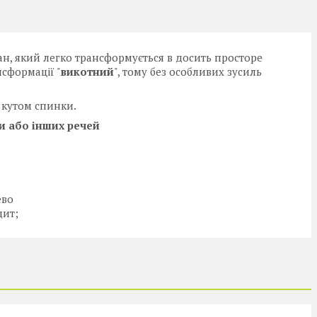
н, який легко трансформується в досить просторе
нсформації "
викотний
", тому без особливих зусиль
 кутом спинки.
и або інших речей
ево
щит;