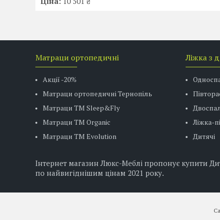
Ціна:
10 501 ₴
Матраци ортопедичні
Ліжка з 
Акції -20%
Односп
Матраци ортопедичні Тернопіль
Півтора
Матраци ТМ Sleep&Fly
Двоспал
Матраци TM Organic
Ліжка-
Матраци ТМ Evolution
Дитячі
Інтернет магазин Люкс-Меблі пропонує купити Дитя
по найвигіднішим цінам 2021 року.