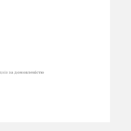
 днів
за домовленістю