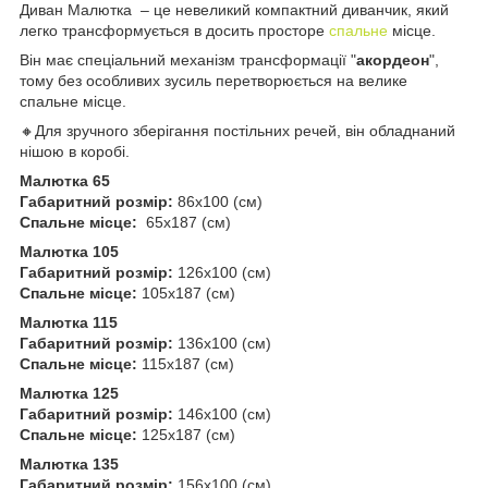
Диван Малютка – це невеликий компактний диванчик, який
легко трансформується в досить просторе
спальне
місце.
Він має спеціальний механізм трансформації "
акордеон
",
тому без особливих зусиль перетворюється на велике
спальне місце.
🔸Для зручного зберігання постільних речей, він обладнаний
нішою в коробі.
Малютка 65
Габаритний розмір:
86х100 (см)
Спальне місце:
65х187 (см)
Малютка 105
Габаритний розмір:
126х100 (см)
Спальне місце:
105х187 (см)
Малютка 115
Габаритний розмір:
136х100 (см)
Спальне місце:
115х187 (см)
Малютка 125
Габаритний розмір:
146х100 (см)
Спальне місце:
125х187 (см)
Малютка 135
Габаритний розмір:
156х100 (см)