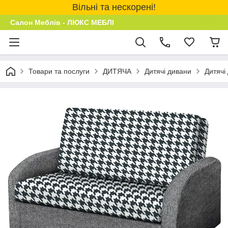
Вільні та нескорені!
Салон Меблів - ЛЮКС МЕБЛІ
Товари та послуги
ДИТЯЧА
Дитячі дивани
Дитячі