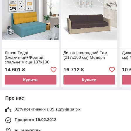
Диван Тедді
Диван розкладний Том
Дива
(Блакитний+Жовтий,
(217х100 см) Модерн
см)
спальне місце 137х190
см) Модерн
14 601
16 712
10 
₴
₴
Купити
Купити
Про нас
92% позитивних з 39 відгуків за рік
Працює з 15.02.2012
м. Тернопіль