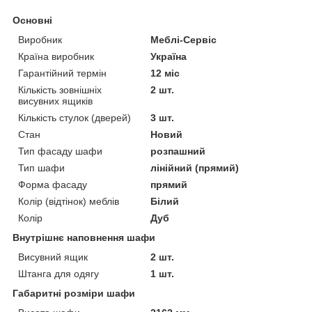
Основні
Виробник
Меблі-Сервіс
Країна виробник
Україна
Гарантійний термін
12 міс
Кількість зовнішніх
2 шт.
висувних ящиків
Кількість стулок (дверей)
3 шт.
Стан
Новий
Тип фасаду шафи
розпашний
Тип шафи
лінійний (прямий)
Форма фасаду
прямий
Колір (відтінок) меблів
Білий
Колір
Дуб
Внутрішнє наповнення шафи
Висувний ящик
2 шт.
Штанга для одягу
1 шт.
Габаритні розміри шафи