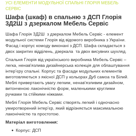
УСІ ЕЛЕМЕНТИ МОДУЛЬНОЇ СПАЛЬНІ ГЛОРІЯ МЕБЕЛЬ
СЕРВІС
Шафа (шкаф) в спальню з ДСП Глорія
3Д2Ш з дзеркалом Мебель Сервіс
Шафа Глорія 3Д2Ш з дзеркалом Мебель Сервіс - елемент
модульної системи Глорія від відомого виробника з України.
Фасад і корпус комоду виконані з ДСП. Шафа складається з
двох закритих відділень, дзеркала та двох висувних шухляд.
Спальня Глорія від українського виробника Мебель Сервіс –
легка, ненав'язлива дизайнерська колекція для облаштування
інтер'єру спальні. Корпус та фасади модульних елементів
виготовляються з якісної ДСП у кольорах Дуб самоа та Білий.
Меблі привертають увагу легким, ненав'язливим дизайном,
витонченою лаконічністю форм, маленькими круглими
ручками та стійкими ніжками.
Меблі Глорія Мебель Сервіс створять легкий і одночасно
умиротворений інтер'єр, який відрізняється максимальною
лаконічністю та простотою.
Матеріал виготовлення:
Корпус: ДСП