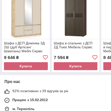
Шафа з ДСП Домініка 3Д
Шафа в спальню з ДСП
Шаф
2Ш (дуб Артісан/
2Д Токіо Мебель Сервіс
в пе
Шампань) Меблі Сервіс
Мебе
9 646
7 594
8 4
₴
₴
Купити
Купити
Про нас
92% позитивних з 39 відгуків за рік
Працює з 15.02.2012
м. Тернопіль