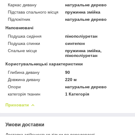
Каркас дивану
натуральне дерево
Підстава спального місця
пружинна змійка
Підлокітник
натуральне дерево
Наповнювачі
Подушка сидіння
пінополіуретан
Подушка спинки
синтепон
Спальне місце
пружинна змійка,
пінополіуретан
Користувальницькі характеристики
Глибина дивану
90
Довжина дивану
220 м
Опори
натуральне дерево
категорія тканин
1 Категорія
Приховати
Умови доставки
Доставка здійснюється тільки по передоплаті.