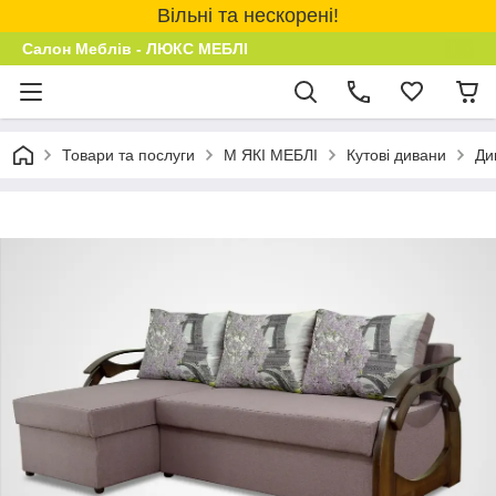
Вільні та нескорені!
Салон Меблів - ЛЮКС МЕБЛІ
Товари та послуги
М ЯКІ МЕБЛІ
Кутові дивани
Ди