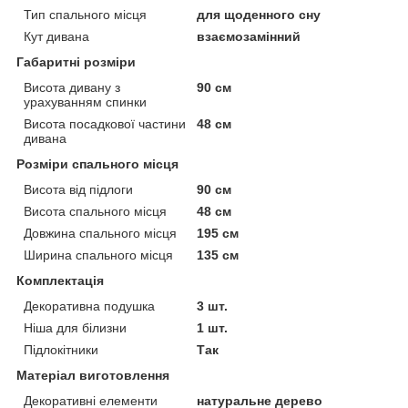
Тип спального місця
для щоденного сну
Кут дивана
взаємозамінний
Габаритні розміри
Висота дивану з
90 см
урахуванням спинки
Висота посадкової частини
48 см
дивана
Розміри спального місця
Висота від підлоги
90 см
Висота спального місця
48 см
Довжина спального місця
195 см
Ширина спального місця
135 см
Комплектація
Декоративна подушка
3 шт.
Ніша для білизни
1 шт.
Підлокітники
Так
Матеріал виготовлення
Декоративні елементи
натуральне дерево