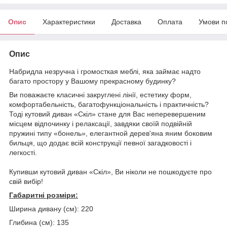
Опис
Характеристики
Доставка
Оплата
Умови п
Опис
Набридла незручна і громосткая меблі, яка займає надто
багато простору у Вашому прекрасному будинку?
Ви поважаєте класичні закруглені лінії, естетику форм,
комфортабельність, багатофункціональність і практичність?
Тоді кутовий диван «Скіл» стане для Вас неперевершеним
місцем відпочинку і релаксації, завдяки своїй подвійній
пружині типу «бонель», елегантной дерев'яна яним боковим
бильця, що додає всій конструкції певної загадковості і
легкості.
Купивши кутовий диван «Скіл», Ви ніколи не пошкодуєте про
свій вибір!
Габаритні розміри:
Ширина дивану (см): 220
Глибина (см): 135