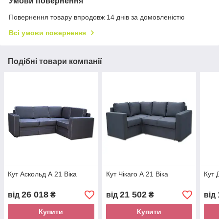
Умови повернення
Повернення товару впродовж 14 днів за домовленістю
Всі умови повернення
Подібні товари компанії
Кут Аскольд А 21 Віка
Кут Чікаго А 21 Віка
Кут 
26 018
21 502
від
₴
від
₴
від
Купити
Купити