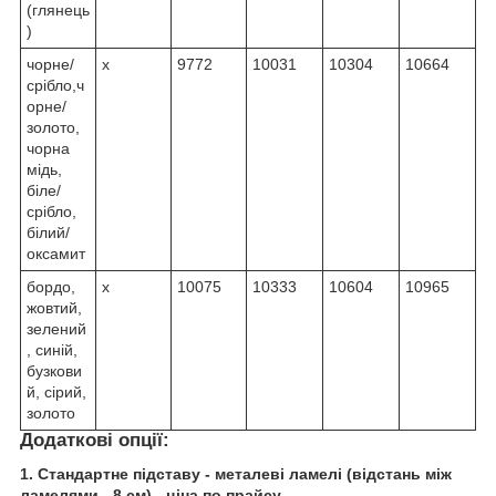
(глянець
)
чорне/
х
9772
10031
10304
10664
срібло,ч
орне/
золото,
чорна
мідь,
біле/
срібло,
білий/
оксамит
бордо,
х
10075
10333
10604
10965
жовтий,
зелений
, синій,
бузкови
й, сірий,
золото
Додаткові опції:
1. Стандартне підставу - металеві ламелі (відстань між
ламелями - 8 см) - ціна по прайсу,