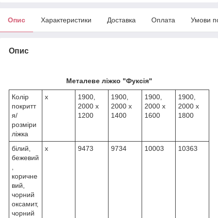
Опис
Характеристики
Доставка
Оплата
Умови п
Опис
Металеве ліжко "Фуксія"
Колір
х
1900,
1900,
1900,
1900,
покритт
2000 х
2000 х
2000 х
2000 х
я/
1200
1400
1600
1800
розміри
ліжка
білий,
х
9473
9734
10003
10363
бежевий
,
коричне
вий,
чорний
оксамит,
чорний