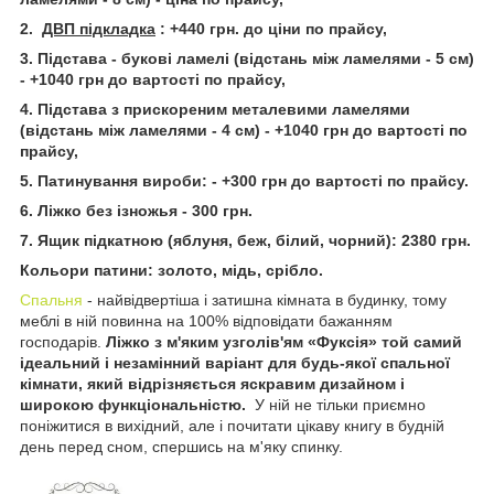
2.
ДВП підкладка
: +440 грн. до ціни по прайсу,
3. Підстава - букові ламелі (відстань між ламелями - 5 см)
- +1040 грн до вартості по прайсу,
4. Підстава з прискореним металевими ламелями
(відстань між ламелями - 4 см) - +1040 грн до вартості по
прайсу,
5. Патинування вироби: - +300 грн до вартості по прайсу.
6. Ліжко без ізножья - 300 грн.
7. Ящик підкатною (яблуня, беж, білий, чорний): 2380 грн.
Кольори патини: золото, мідь, срібло.
Спальня
- найвідвертіша і затишна кімната в будинку, тому
меблі в ній повинна на 100% відповідати бажанням
господарів.
Ліжко з м'яким узголів'ям «Фуксія» той самий
ідеальний і незамінний варіант для будь-якої спальної
кімнати, який відрізняється яскравим дизайном і
широкою функціональністю.
У ній не тільки приємно
поніжитися в вихідний, але і почитати цікаву книгу в будній
день перед сном, спершись на м'яку спинку.