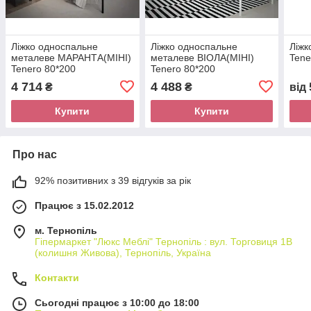
Ліжко односпальне
Ліжко односпальне
Ліжк
металеве МАРАНТА(МІНІ)
металеве ВІОЛА(МІНІ)
Tene
Tenero 80*200
Tenero 80*200
4 714
4 488
₴
₴
від
Купити
Купити
Про нас
92% позитивних з 39 відгуків за рік
Працює з 15.02.2012
м. Тернопіль
Гіпермаркет "Люкс Меблі" Тернопіль : вул. Торговиця 1В
(колишня Живова), Тернопіль, Україна
Контакти
Сьогодні працює з 10:00 до 18:00