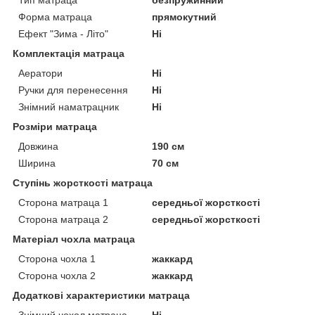
Форма матраца
прямокутний
Ефект "Зима - Літо"
Ні
Комплектація матраца
Аератори
Ні
Ручки для перенесення
Ні
Знімний наматрацник
Ні
Розміри матраца
Довжина
190 см
Ширина
70 см
Ступінь жорсткості матраца
Сторона матраца 1
середньої жорсткості
Сторона матраца 2
середньої жорсткості
Матеріал чохла матраца
Сторона чохла 1
жаккард
Сторона чохла 2
жаккард
Додаткові характеристики матраца
Знімний чохол матраца
Ні