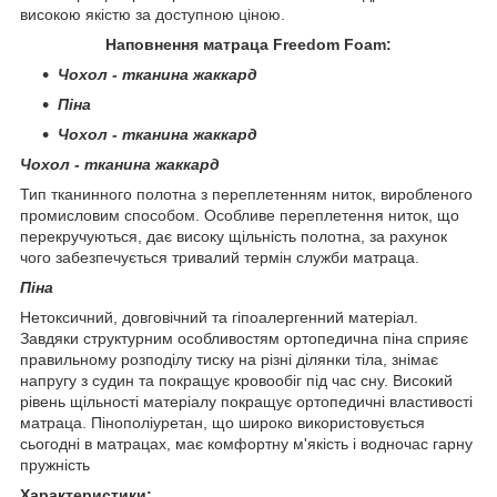
високою якістю за доступною ціною.
Наповнення матраца Freedom Foam:
Чохол - тканина жаккард
Піна
Чохол - тканина жаккард
Чохол - тканина жаккард
Тип тканинного полотна з переплетенням ниток, виробленого
промисловим способом. Особливе переплетення ниток, що
перекручуються, дає високу щільність полотна, за рахунок
чого забезпечується тривалий термін служби матраца.
Піна
Нетоксичний, довговічний та гіпоалергенний матеріал.
Завдяки структурним особливостям ортопедична піна сприяє
правильному розподілу тиску на різні ділянки тіла, знімає
напругу з судин та покращує кровообіг під час сну. Високий
рівень щільності матеріалу покращує ортопедичні властивості
матраца. Пінополіуретан, що широко використовується
сьогодні в матрацах, має комфортну м'якість і водночас гарну
пружність
Характеристики: