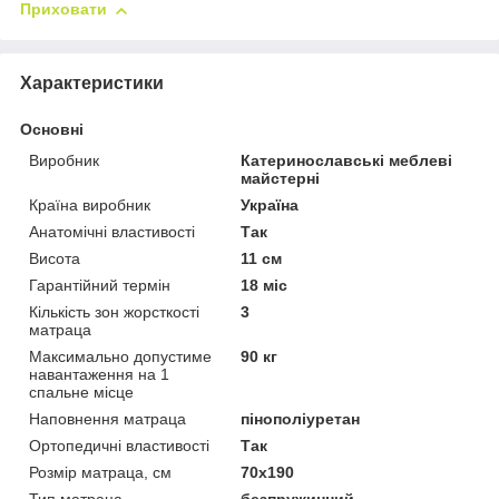
Приховати
Характеристики
Основні
Виробник
Катеринославські меблеві
майстерні
Країна виробник
Україна
Анатомічні властивості
Так
Висота
11 см
Гарантійний термін
18 міс
Кількість зон жорсткості
3
матраца
Максимально допустиме
90 кг
навантаження на 1
спальне місце
Наповнення матраца
пінополіуретан
Ортопедичні властивості
Так
Розмір матраца, см
70х190
Тип матраца
безпружинний