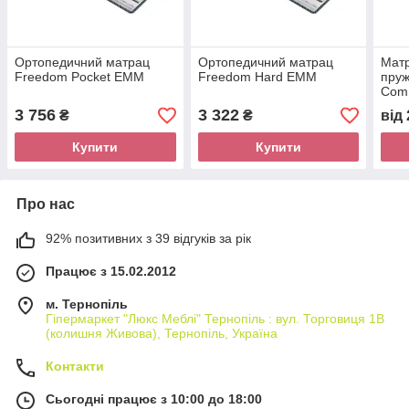
Ортопедичний матрац
Ортопедичний матрац
Матр
Freedom Pocket ЕММ
Freedom Hard ЕММ
пру
Com
ЕМ
3 756
3 322
₴
₴
від
Купити
Купити
Про нас
92% позитивних з 39 відгуків за рік
Працює з 15.02.2012
м. Тернопіль
Гіпермаркет "Люкс Меблі" Тернопіль : вул. Торговиця 1В
(колишня Живова), Тернопіль, Україна
Контакти
Сьогодні працює з 10:00 до 18:00