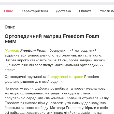
Опис
Характеристики
Доставка
Оплата
Умови п
Опис
Ортопедичний матрац Freedom Foam
ЕММ
Матрац
Freedom Foam
- безпружинний матрац, який
відрізняється універсальністю, ергономічністю та легкістю.
Висота виробу становить лише 11 см, проте завдяки високій
щільності піни він забезпечує максимальний ортопедичний
ефект.
Ортопедичні пружинні та
безпружинні матраци
Freedom –
ідеальне рішення для всієї родини.
На початку весни фабрика розробила та презентувала нову
колекцію ортопедичних матраців, яка одразу стала
популярною серед клієнтів компанії. Колекція отримала назву
Freedom як символ віри у незалежну та сильну державу, яка
бореться за свою свободу. Матраци Freedom увібрали в себе
всі найкращі характеристики інших лінійок та відрізняються