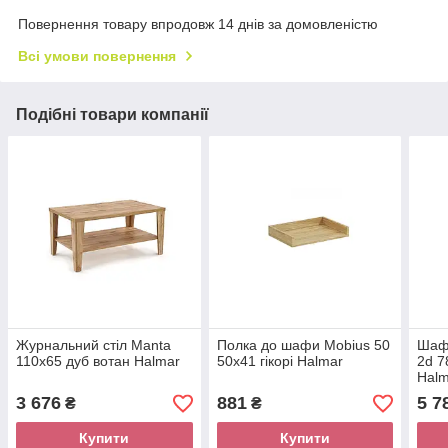
Повернення товару впродовж 14 днів за домовленістю
Всі умови повернення
Подібні товари компанії
Журнальний стіл Manta
Полка до шафи Mobius 50
Шаф
110x65 дуб вотан Halmar
50x41 гікорі Halmar
2d 7
Halm
3 676
881
5 7
₴
₴
Купити
Купити