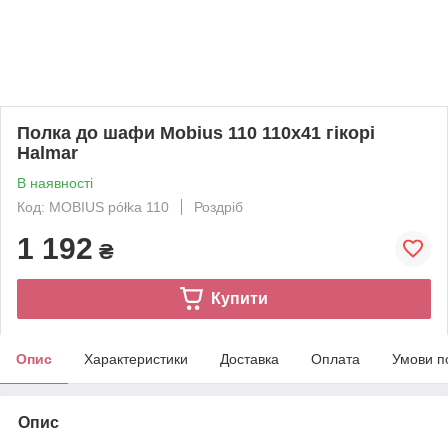
Полка до шафи Mobius 110 110x41 гікорі
Halmar
В наявності
Код: MOBIUS półka 110
Роздріб
1 192
₴
Купити
Опис
Характеристики
Доставка
Оплата
Умови п
Опис