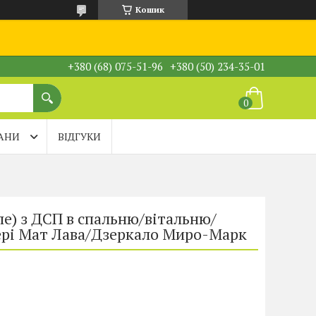
Кошик
+380 (68) 075-51-96
+380 (50) 234-35-01
АНИ
ВІДГУКИ
е) з ДСП в спальню/вітальню/
вері Мат Лава/Дзеркало Миро-Марк