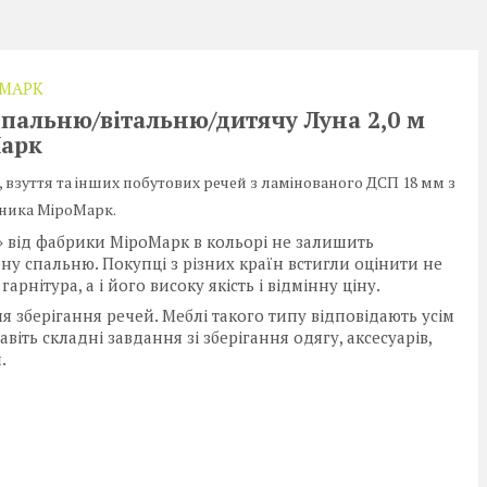
 МАРК
спальню/вітальню/дитячу Луна 2,0 м
Марк
 взуття та інших побутових речей з ламінованого ДСП 18 мм з
ника МіроМарк.
 від фабрики МіроМарк в кольорі не залишить
ну спальню. Покупці з різних країн встигли оцінити не
нітура, а і його високу якість і відмінну ціну.
я зберігання речей. Меблі такого типу відповідають усім
іть складні завдання зі зберігання одягу, аксесуарів,
.