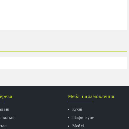
дерева
Меблі на замовлення
альні
Кухні
спальні
Шафи-купе
ьні
Меблі