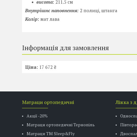
висота:
211.5 см
Внутрішнє наповнення:
2 полиці, штанга
Колір:
мат лава
Інформація для замовлення
Ціна:
17 672 ₴
Матраци ортопедичні
Ліжка з 
Акції -20%
Односп
Матраци ортопедичні Тернопіль
Півтора
Матраци ТМ Sleep&Fly
Двоспал