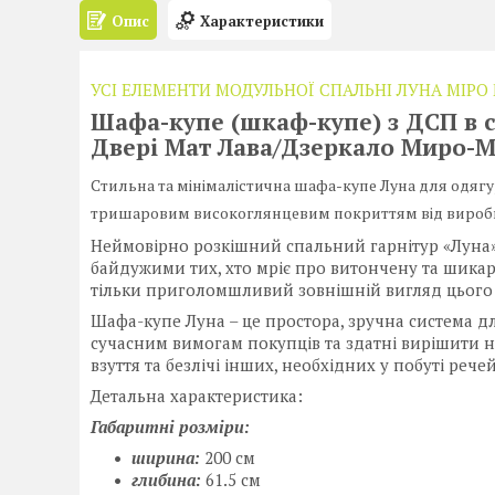
Опис
Характеристики
УСІ ЕЛЕМЕНТИ МОДУЛЬНОЇ СПАЛЬНІ ЛУНА МІРО
Шафа-купе (шкаф-купе) з ДСП в 
Двері Мат Лава/Дзеркало Миро-
Стильна та мінімалістична шафа-купе Луна для одягу,
тришаровим високоглянцевим покриттям від вироб
Неймовірно розкішний спальний гарнітур «Луна»
байдужими тих, хто мріє про витончену та шикар
тільки приголомшливий зовнішній вигляд цього гар
Шафа-купе Луна – це простора, зручна система дл
сучасним вимогам покупців та здатні вирішити нав
взуття та безлічі інших, необхідних у побуті речей
Детальна характеристика:
Габаритні розміри:
ширина:
200 см
глибина:
61.5 см