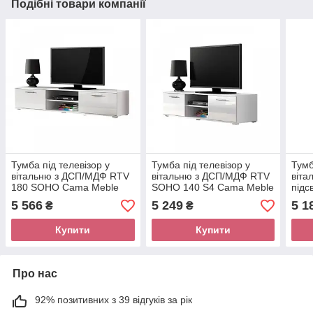
Подібні товари компанії
Тумба під телевізор у
Тумба під телевізор у
Тумб
вітальню з ДСП/МДФ RTV
вітальню з ДСП/МДФ RTV
віта
180 SOHO Сama Meble
SOHO 140 S4 Сama Meble
підс
NEW
5 566
5 249
5 1
₴
₴
Купити
Купити
Про нас
92% позитивних з 39 відгуків за рік