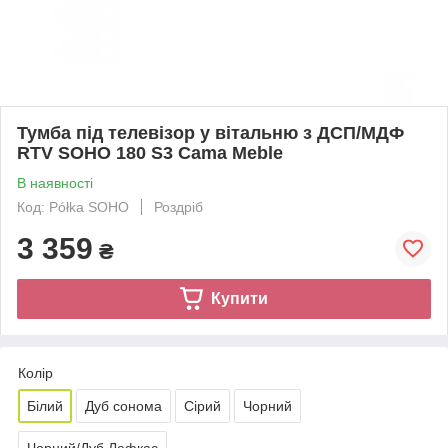
Тумба під телевізор у вітальню з ДСП/МДФ
RTV SOHO 180 S3 Сama Meble
В наявності
Код: Półka SOHO
Роздріб
3 359
₴
Купити
Колір
Білий
Дуб сонома
Сірий
Чорний
Чорний/Дуб Лефкас