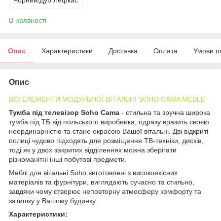
В наявності
Опис
Характеристики
Доставка
Оплата
Умови п
Опис
ВСІ ЕЛЕМЕНТИ МОДУЛЬНОЇ ВІТАЛЬНІ SOHO CAMA MEBLE
Тумба під телевізор Soho Сama
- стильна та зручна широка
тумба під ТБ від польського виробника, одразу вразить своєю
неординарністю та стане окрасою Вашої вітальні. Дві відкриті
полиці чудово підходять для розміщення ТВ-техніки, дисків,
тоді як у двох закритих відділеннях можна зберігати
різноманітні інші побутові предмети.
Меблі для вітальні Soho виготовлені з високоякісних
матеріалів та фурнітури, виглядають сучасно та стильно,
завдяки чому створює неповторну атмосферу комфорту та
затишку у Вашому будинку.
Характеристики: