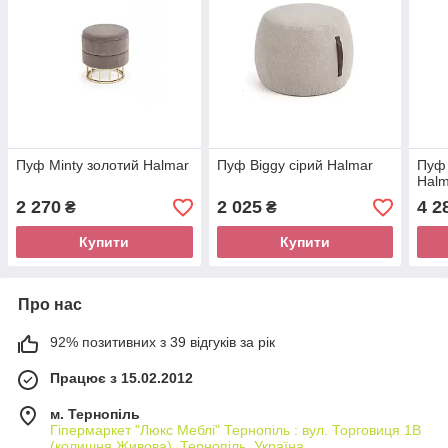
Пуф Minty золотий Halmar
Пуф Biggy сірий Halmar
Пуф 
Halm
2 270
2 025
4 2
₴
₴
Купити
Купити
Про нас
92% позитивних з 39 відгуків за рік
Працює з 15.02.2012
м. Тернопіль
Гіпермаркет "Люкс Меблі" Тернопіль : вул. Торговиця 1В
(колишня Живова), Тернопіль, Україна