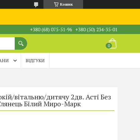
Кошик
+380 (68) 075-51-96
+380 (50) 234-35-01
АНИ
ВІДГУКИ
кій/вітальню/дитячу 2дв. Асті Без
 Глянець Білий Миро-Марк