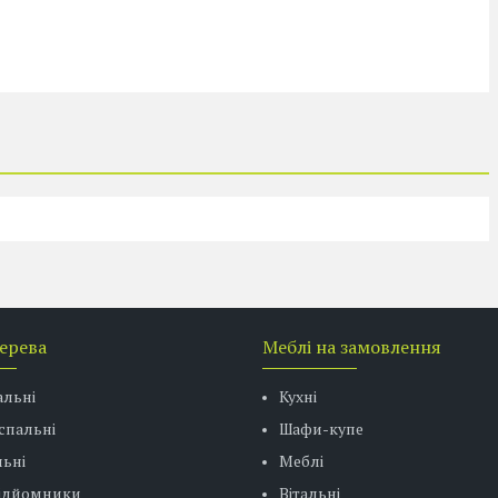
дерева
Меблі на замовлення
альні
Кухні
спальні
Шафи-купе
ьні
Меблі
підйомники
Вітальні