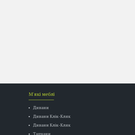
М'які меблі
Дивани
Дивани Клік-Кляк
Дивани Клік-Кляк
Тапчани