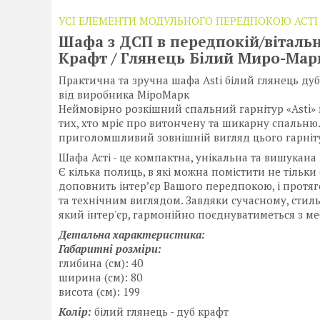
УСІ ЕЛЕМЕНТИ МОДУЛЬНОГО ПЕРЕДПОКОЮ АСТІ
Шафа з ДСП в передпокій/вітальн
Крафт / Глянець Білий Миро-Мар
Практична та зручна шафа Asti білий глянець ду
від виробника МіроМарк
Неймовірно розкішний спальний гарнітур «Asti»
тих, хто мріє про витончену та шикарну спальню.
приголомшливий зовнішній вигляд цього гарнітура,
Шафа Асті - це компактна, унікальна та вишукана 
Є кілька полиць, в які можна помістити не тільки 
доповнить інтер’єр Вашого передпокою, і протяг
та технічним виглядом. Завдяки сучасному, стил
який інтер'єр, гармонійно поєднуватиметься з м
Детальна характеристика:
Габаритні розміри:
глибина (см): 40
ширина (см): 80
висота (см): 199
Колір:
білий глянець - дуб крафт