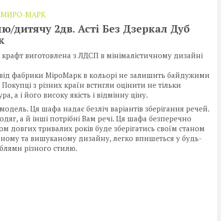
 МИРО-МАРК
ю/дитячу 2дв. Асті Без Дзеркал Дуб
к
б крафт виготовлена з ЛДСП в мінімалістичному дизайні
 від фабрики МіроМарк в кольорі не залишить байдужими
 Покупці з різних країн встигли оцінити не тільки
 а і його високу якість і відмінну ціну.
модель. Ця шафа надає безліч варіантів зберігання речей.
одяг, а й інші потрібні Вам речі. Ця шафа безперечно
ом довгих тривалих років буде зберігатись своїм станом
ьному та вишуканому дизайну, легко впишеться у будь-
еблями різного стилю.