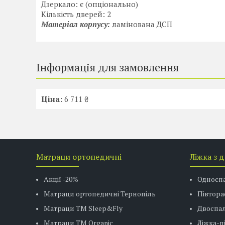
Дзеркало: є (опціонально)
Кількість дверей: 2
Матеріал корпусу:
ламінована ДСП
Інформація для замовлення
Ціна:
6 711 ₴
Матраци ортопедичні
Ліжка з 
Акції -20%
Односп
Матраци ортопедичні Тернопіль
Півтора
Матраци ТМ Sleep&Fly
Двоспал
Матраци TM Organic
Ліжка-