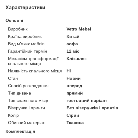
Характеристики
Основні
Виробник
Vetro Mebel
Країна виробник
Китай
Вид м'яких меблів
софа
Гарантійний термін
12 міс
Механізм трансформації
Клік-кляк
спального місця
Наявність спального місця
Ні
Стан
Новий
Спосіб розкладання
вперед
Тип дивана
прямий
Тип спального місця
гостьовий варіант
Візерунки і принти
Без візерунків і принтів
Колір
Сірий
Обивний матеріал
Тканина
Комплектація