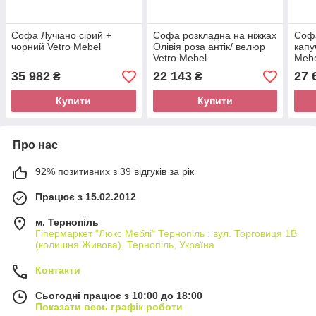
Софа Лучіано сірий +
Софа розкладна на ніжках
Соф
чорний Vetro Mebel
Олівія роза антік/ велюр
капу
Vetro Mebel
Meb
35 982
22 143
27 
₴
₴
Купити
Купити
Про нас
92% позитивних з 39 відгуків за рік
Працює з 15.02.2012
м. Тернопіль
Гіпермаркет "Люкс Меблі" Тернопіль : вул. Торговиця 1В
(колишня Живова), Тернопіль, Україна
Контакти
Сьогодні працює з 10:00 до 18:00
Показати весь графік роботи