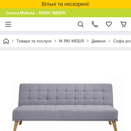
Вільні та нескорені!
Салон Меблів - ЛЮКС МЕБЛІ
Товари та послуги
М ЯКІ МЕБЛІ
Дивани
Софа роз