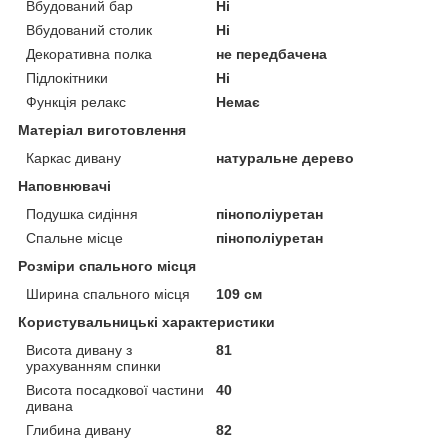
Вбудований бар
Ні
Вбудований столик
Ні
Декоративна полка
не передбачена
Підлокітники
Ні
Функція релакс
Немає
Матеріал виготовлення
Каркас дивану
натуральне дерево
Наповнювачі
Подушка сидіння
пінополіуретан
Спальне місце
пінополіуретан
Розміри спального місця
Ширина спального місця
109 см
Користувальницькі характеристики
Висота дивану з
81
урахуванням спинки
Висота посадкової частини
40
дивана
Глибина дивану
82