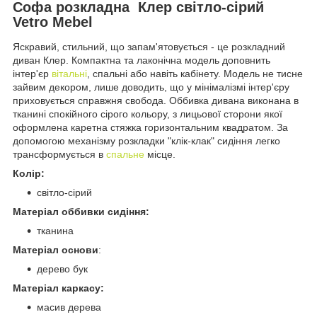
Софа розкладна Клер світло-сірий
Vetro Mebel
Яскравий, стильний, що запам'ятовується - це розкладний
диван Клер. Компактна та лаконічна модель доповнить
інтер'єр
вітальні
, спальні або навіть кабінету. Модель не тисне
зайвим декором, лише доводить, що у мінімалізмі інтер'єру
приховується справжня свобода. Оббивка дивана виконана в
тканині спокійного сірого кольору, з лицьової сторони якої
оформлена каретна стяжка горизонтальним квадратом. За
допомогою механізму розкладки "клік-клак" сидіння легко
трансформується в
спальне
місце.
Колір:
світло-сірий
Матеріал оббивки сидіння:
тканина
Матеріал основи
:
дерево бук
Матеріал каркасу:
масив дерева