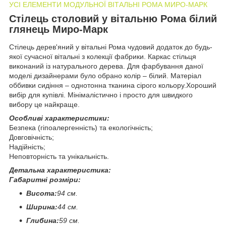
УСІ ЕЛЕМЕНТИ МОДУЛЬНОЇ ВІТАЛЬНІ РОМА МИРО-МАРК
Стілець столовий у вітальню Рома білий
глянець Миро-Марк
Стілець дерев'яний у вітальні Рома чудовий додаток до будь-
якої сучасної вітальні з колекції фабрики. Каркас стільця
виконаний із натурального дерева. Для фарбування даної
моделі дизайнерами було обрано колір – білий. Матеріал
оббивки сидіння – однотонна тканина сірого кольору.Хороший
вибір для купівлі. Мінімалістично і просто для швидкого
вибору це найкраще.
Особливі характеристики:
Безпека (гіпоалергенність) та екологічність;
Довговічність;
Надійність;
Неповторність та унікальність.
Детальна характеристика:
Габаритні розміри:
Висота:
94 см.
Ширина:
44 см.
Глибина:
59 см.