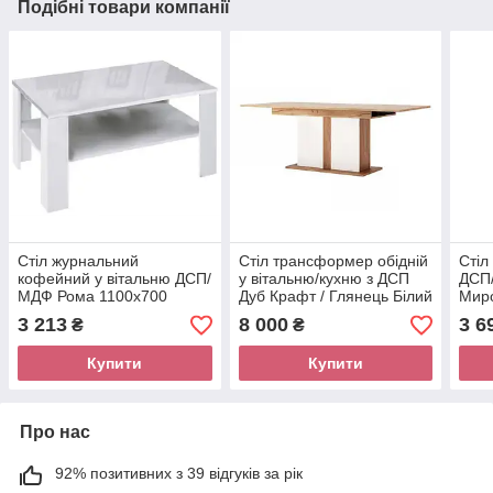
Подібні товари компанії
Стіл журнальний
Стіл трансформер обідній
Стіл
кофейний у вітальню ДСП/
у вітальню/кухню з ДСП
ДСП
МДФ Рома 1100х700
Дуб Крафт / Глянець Білий
Мир
Миро-Марк
Асті Миро-Марк
3 213
8 000
3 6
₴
₴
Купити
Купити
Про нас
92% позитивних з 39 відгуків за рік