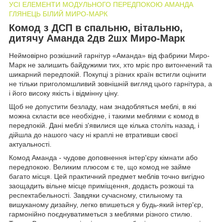
УСІ ЕЛЕМЕНТИ МОДУЛЬНОГО ПЕРЕДПОКОЮ АМАНДА
ГЛЯНЕЦЬ БІЛИЙ МИРО-МАРК
Комод з ДСП в спальню, вітальню,
дитячу Аманда 2дв 2шх Миро-Марк
Неймовірно розкішний гарнітур «Аманда» від фабрики Миро-
Марк не залишить байдужими тих, хто мріє про витончений та
шикарний передпокій. Покупці з різних країн встигли оцінити
не тільки приголомшливий зовнішній вигляд цього гарнітура, а
і його високу якість і відмінну ціну.
Щоб не допустити безладу, нам знадобляться меблі, в які
можна скласти все необхідне, і такими меблями є комод в
передпокій. Дані меблі з'явилися ще кілька століть назад, і
дійшла до нашого часу ні краплі не втративши своєї
актуальності.
Комод Аманда - чудове доповнення інтер'єру кімнати або
передпокою. Великим плюсом є те, що комод не займе
багато місця. Цей практичний предмет меблів точно вигідно
заощадить вільне місце приміщення, додасть розкоші та
респектабельності. Завдяки сучасному, стильному та
вишуканому дизайну, легко впишеться у будь-який інтер'єр,
гармонійно поєднуватиметься з меблями різного стилю.