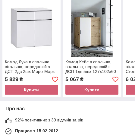
Комод Лука в спальню,
Комод Кейс в спальню,
Комо
вітальню, передпокій з
вітальню, передпокій з
віта
ДСП 2дв 2шх Миро-Марк
ДСП 1дв 5шх 127x102x60
Стел
см Білий/Дуб Артізан
Мар
5 829
5 067
6 0
₴
₴
Миро-Марк
Купити
Купити
Про нас
92% позитивних з 39 відгуків за рік
Працює з 15.02.2012