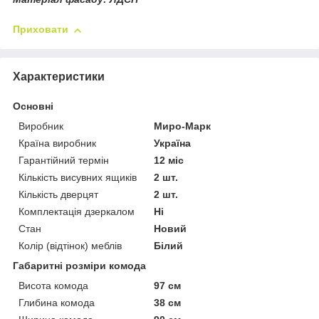
Приховати
Характеристики
Основні
Виробник
Миро-Марк
Країна виробник
Україна
Гарантійний термін
12 міс
Кількість висувних ящиків
2 шт.
Кількість дверцят
2 шт.
Комплектація дзеркалом
Ні
Стан
Новий
Колір (відтінок) меблів
Білий
Габаритні розміри комода
Висота комода
97 см
Глибина комода
38 см