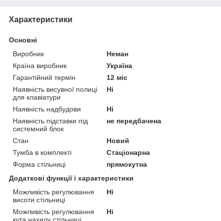
Характеристики
Основні
Виробник
Неман
Країна виробник
Україна
Гарантійний термін
12 міс
Наявність висувної полиці
Ні
для клавіатури
Наявність надбудови
Ні
Наявність підставки під
не передбачена
системний блок
Стан
Новий
Тумба в комплекті
Стаціонарна
Форма стільниці
прямокутна
Додаткові функції і характеристики
Можливість регулювання
Ні
висоти стільниці
Можливість регулювання
Ні
кута нахилу стільниці