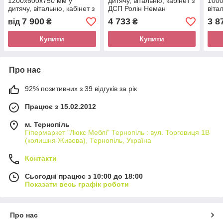
1200х600х750 мм у
дитячу, вітальню, кабінет з
1000
дитячу, вітальню, кабінет з
ДСП Ролін Неман
віта
ЛДСП і металу Вольф
Лот
7 900
4 733
3 8
від
₴
₴
Неман
Купити
Купити
Про нас
92% позитивних з 39 відгуків за рік
Працює з 15.02.2012
м. Тернопіль
Гіпермаркет "Люкс Меблі" Тернопіль : вул. Торговиця 1В
(колишня Живова), Тернопіль, Україна
Контакти
Сьогодні працює з 10:00 до 18:00
Показати весь графік роботи
Про нас