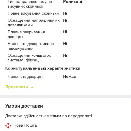
Тип направляючих для
Роликові
висувних скриньок
Повне висування скриньки
Ні
Оснащення направляючих
Ні
доводчиками
Плавне закривання
Ні
дверцят
Наявність декоративного
Ні
підсвічування
Оснащення коліщаток
Ні
системої фіксації
Користувальницькі характеристики
Наявність дверцят
Немає
Приховати
Умови доставки
Доставка здійснюється тільки по передоплаті.
Нова Пошта