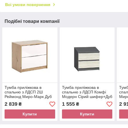
Всі умови повернення
Подібні товари компанії
Тумба приліжкова в
Тумба приліжкова в
Тумб
спальню з ЛДСП 2Ш
спальню з ЛДСП Комфі
спал
Реймонд Миро-Марк Дуб
Модерн Сірий шифер+Дуб
Миро
Артізан/Білий глянець
крафт білий
Суп
2 839
1 555
2 9
₴
₴
Купити
Купити