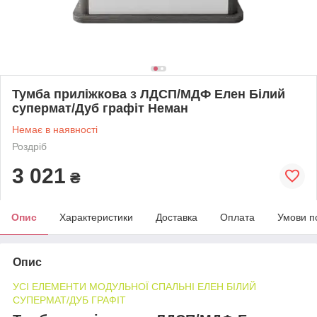
Тумба приліжкова з ЛДСП/МДФ Елен Білий
супермат/Дуб графіт Неман
Немає в наявності
Роздріб
3 021
₴
Опис
Характеристики
Доставка
Оплата
Умови п
Опис
УСІ ЕЛЕМЕНТИ МОДУЛЬНОЇ СПАЛЬНІ ЕЛЕН БІЛИЙ
СУПЕРМАТ/ДУБ ГРАФІТ