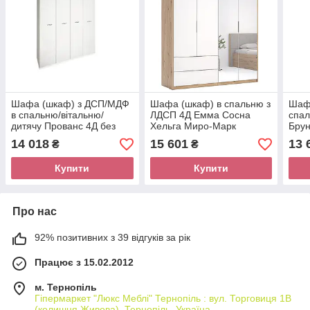
Шафа (шкаф) з ДСП/МДФ
Шафа (шкаф) в спальню з
Шаф
в спальню/вітальню/
ЛДСП 4Д Емма Сосна
спал
дитячу Прованс 4Д без
Хельга Миро-Марк
Брун
дзеркал Миро-Марк
Мир
14 018
15 601
13 
₴
₴
Купити
Купити
Про нас
92% позитивних з 39 відгуків за рік
Працює з 15.02.2012
м. Тернопіль
Гіпермаркет "Люкс Меблі" Тернопіль : вул. Торговиця 1В
(колишня Живова), Тернопіль, Україна