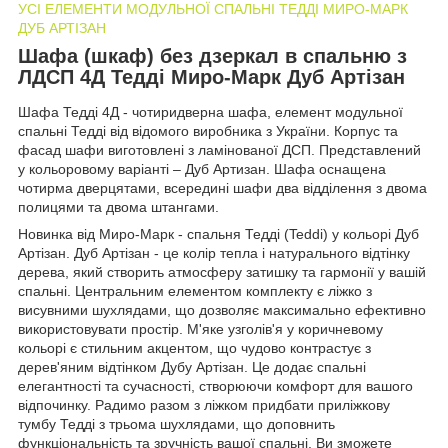
УСІ ЕЛЕМЕНТИ МОДУЛЬНОЇ СПАЛЬНІ ТЕДДІ МИРО-МАРК
ДУБ АРТІЗАН
Шафа (шкаф) без дзеркал в спальню з
ЛДСП 4Д Тедді Миро-Марк Дуб Артізан
Шафа Тедді 4Д - чотиридверна шафа, елемент модульної
спальні Тедді від відомого виробника з України. Корпус та
фасад шафи виготовлені з ламінованої ДСП. Представлений
у кольоровому варіанті – Дуб Артизан. Шафа оснащена
чотирма дверцятами, всередині шафи два відділення з двома
полицями та двома штангами.
Новинка від Миро-Марк - спальня Тедді (Teddі) у кольорі Дуб
Артізан. Дуб Артізан - це колір тепла і натурального відтінку
дерева, який створить атмосферу затишку та гармонії у вашій
спальні. Центральним елементом комплекту є ліжко з
висувними шухлядами, що дозволяє максимально ефективно
використовувати простір. М'яке узголів'я у коричневому
кольорі є стильним акцентом, що чудово контрастує з
дерев'яним відтінком Дубу Артізан. Це додає спальні
елегантності та сучасності, створюючи комфорт для вашого
відпочинку. Радимо разом з ліжком придбати приліжкову
тумбу Тедді з трьома шухлядами, що доповнить
функціональність та зручність вашої спальні. Ви зможете