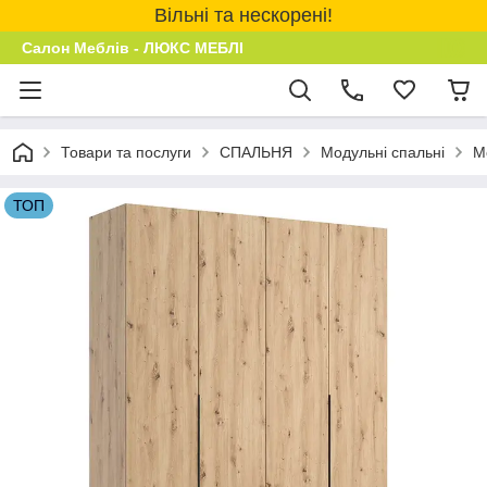
Вільні та нескорені!
Салон Меблів - ЛЮКС МЕБЛІ
Товари та послуги
СПАЛЬНЯ
Модульні спальні
М
ТОП