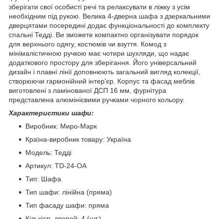
зберігати свої особисті речі та релаксувати в ліжку з усім
необхідним під рукою. Велика 4-дверна шафа з дзеркальними
дверцятами посередині додає функціональності до комплекту
спальні Тедді. Ви зможете компактно організувати порядок
для верхнього одягу, костюмів чи взуття. Комод з
мінімалістичною ручкою має чотири шухляди, що надає
додаткового простору для зберігання. Його універсальний
дизайн і плавні лінії доповнюють загальний вигляд колекції,
створюючи гармонійний інтер'єр. Корпус та фасад меблів
виготовлені з ламінованої ДСП 16 мм, фурнітура
представлена алюмінієвими ручками чорного кольору.
Характеристики шафи:
Виробник: Миро-Марк
Країна-виробник товару: Україна
Модель: Тедді
Артикул: TD-24-OA
Тип: Шафа
Тип шафи: лінійна (пряма)
Тип фасаду шафи: пряма
Кількість дверей: 4 (шт.)