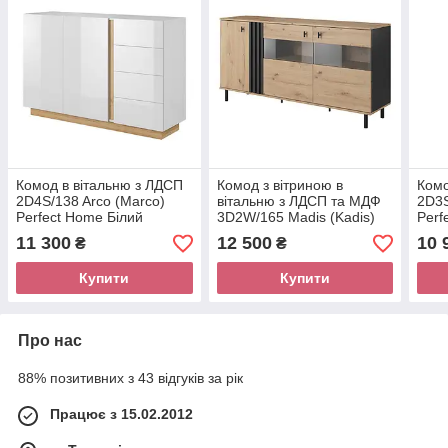
Комод в вітальню з ЛДСП
Комод з вітриною в
Комо
2D4S/138 Arco (Marco)
вітальню з ЛДСП та МДФ
2D3S
Perfect Home Білий
3D2W/165 Madis (Kadis)
Perf
глянець/Дуб грандсон
Perfect Home
Дуб 
11 300
12 500
10 
₴
₴
Купити
Купити
Про нас
88% позитивних з 43 відгуків за рік
Працює з 15.02.2012