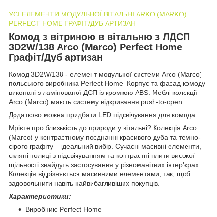
УСІ ЕЛЕМЕНТИ МОДУЛЬНОЇ ВІТАЛЬНІ ARKO (MARKO)
PERFECT HOME ГРАФІТ/ДУБ АРТИЗАН
Комод з вітриною в вітальню з ЛДСП
3D2W/138 Arco (Marco) Perfect Home
Графіт/Дуб артизан
Комод 3D2W/138 - елемент модульної системи Arco (Marco)
польського виробника Perfect Home. Корпус та фасад комоду
виконані з ламінованої ДСП із кромкою ABS. Меблі колекції
Arco (Marco) мають систему відкривання push-to-open.
Додатково можна придбати LED підсвічування для комода.
Мрієте про близькість до природи у вітальні? Колекція Arco
(Marco) у контрастному поєднанні красивого дуба та темно-
сірого графіту – ідеальний вибір. Сучасні масивні елементи,
скляні полиці з підсвічуванням та контрастні плити високої
щільності знайдуть застосування у різноманітних інтер'єрах.
Колекція відрізняється масивними елементами, так, щоб
задовольнити навіть найвибагливіших покупців.
Характеристики:
Виробник: Perfect Home