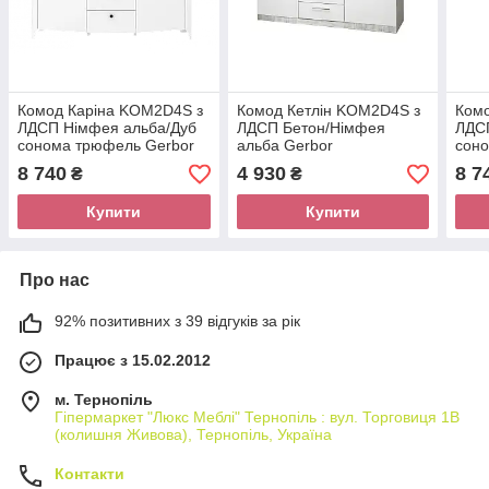
Комод Каріна KOM2D4S з
Комод Кетлін KOM2D4S з
Ком
ЛДСП Німфея альба/Дуб
ЛДСП Бетон/Німфея
ЛДС
сонома трюфель Gerbor
альба Gerbor
сон
8 740
4 930
8 7
₴
₴
Купити
Купити
Про нас
92% позитивних з 39 відгуків за рік
Працює з 15.02.2012
м. Тернопіль
Гіпермаркет "Люкс Меблі" Тернопіль : вул. Торговиця 1В
(колишня Живова), Тернопіль, Україна
Контакти