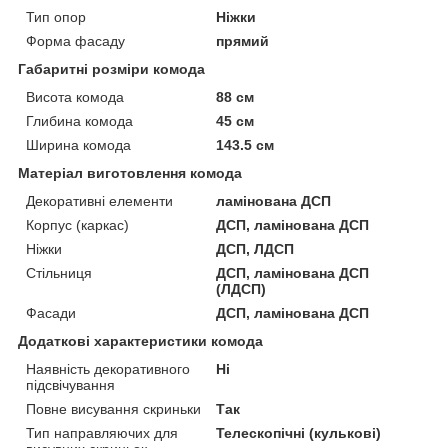
Тип опор
Ніжки
Форма фасаду
прямий
Габаритні розміри комода
Висота комода
88 см
Глибина комода
45 см
Ширина комода
143.5 см
Матеріал виготовлення комода
Декоративні елементи
ламінована ДСП
Корпус (каркас)
ДСП, ламінована ДСП
Ніжки
ДСП, ЛДСП
Стільниця
ДСП, ламінована ДСП
(ЛДСП)
Фасади
ДСП, ламінована ДСП
Додаткові характеристики комода
Наявність декоративного
Ні
підсвічування
Повне висування скриньки
Так
Тип направляючих для
Телескопічні (кулькові)