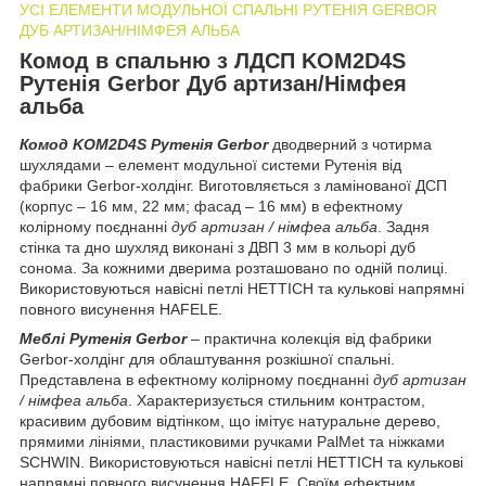
УСІ ЕЛЕМЕНТИ МОДУЛЬНОЇ СПАЛЬНІ РУТЕНІЯ GERBOR
ДУБ АРТИЗАН/НІМФЕЯ АЛЬБА
Комод в спальню з ЛДСП KOM2D4S
Рутенія Gerbor Дуб артизан/Німфея
альба
Комод KOM2D4S Рутенія Gerbor
дводверний з чотирма
шухлядами – елемент модульної системи Рутенія від
фабрики Gerbor-холдiнг. Виготовляється з ламінованої ДСП
(корпус – 16 мм, 22 мм; фасад – 16 мм) в ефектному
колірному поєднанні
дуб артизан / німфеа альба
. Задня
стінка та дно шухляд виконані з ДВП 3 мм в кольорі дуб
сонома. За кожними дверима розташовано по одній полиці.
Використовуються навісні петлі HETTICH та кулькові напрямні
повного висунення HAFELE.
Меблі Рутенія Gerbor
– практична колекція від фабрики
Gerbor-холдiнг для облаштування розкішної спальні.
Представлена в ефектному колірному поєднанні
дуб артизан
/ німфеа альба
. Характеризується стильним контрастом,
красивим дубовим відтінком, що імітує натуральне дерево,
прямими лініями, пластиковими ручками PalMet та ніжками
SCHWIN. Використовуються навісні петлі HETTICH та кулькові
напрямні повного висунення HAFELE. Своїм ефектним