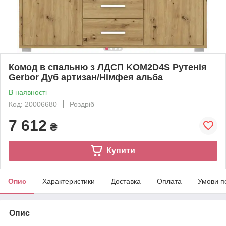
Комод в спальню з ЛДСП KOM2D4S Рутенія
Gerbor Дуб артизан/Німфея альба
В наявності
Код: 20006680
Роздріб
7 612
₴
Купити
Опис
Характеристики
Доставка
Оплата
Умови п
Опис