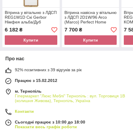
Вітрина у вітальню з ЛДСП
Вітрина навісна у вітальню
Вітр
REG1W1D Скі Gerbor
з ЛДСП 2D1W/96 Arco
REG
Німфея альба/Дуб
(Marco) Perfect Home
KOM4
аппалачі
Білий глянець/Дуб
Gerb
6 182
7 700
7 5
₴
₴
грандсон
Купити
Купити
Про нас
92% позитивних з 39 відгуків за рік
Працює з 15.02.2012
м. Тернопіль
Гіпермаркет "Люкс Меблі" Тернопіль : вул. Торговиця 1В
(колишня Живова), Тернопіль, Україна
Контакти
Сьогодні працює з 10:00 до 18:00
Показати весь графік роботи