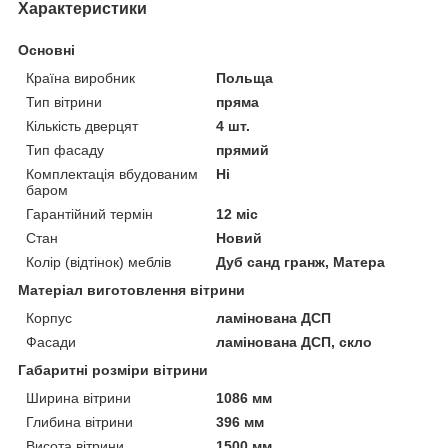
Характеристики
Основні
Країна виробник
Польща
Тип вітрини
пряма
Кількість дверцят
4 шт.
Тип фасаду
прямий
Комплектація вбудованим
Ні
баром
Гарантійний термін
12 міс
Стан
Новий
Колір (відтінок) меблів
Дуб санд гранж, Матера
Матеріал виготовлення вітрини
Корпус
ламінована ДСП
Фасади
ламінована ДСП, скло
Габаритні розміри вітрини
Ширина вітрини
1086 мм
Глибина вітрини
396 мм
Висота вітрини
1500 мм