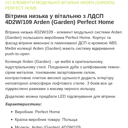
УСІ ЕЛЕМЕНТИ МОДУЛЬНОЇ ВІТАЛЬНІ ARDEN (GARDEN)
PERFECT HOME
Вітрина низька у вітальню з ЛДСП
4D2W/109 Arden (Garden) Perfect Home
Вітрина низька 4D2W/109 - елемент модульної системи Arden
(Garden) польського виробника Perfect Home. Корпус та
фасад вітрини виконані із ламінованої ДСП із кромкою ABS.
Меблі колекції Arden (Garden) мають систему відкривання
push-to-open.
Колекція Arden (Garden) - це меблі в оригінальному,
індустріальному стилі. Поєднання дуба з шліфованим темно-
сірим металом, тонованим загартованим склом,
контрастовою плитою високої щільності додасть інтер'єру
неповторної атмосфери лофтового стилю. З боків все це
підкреслено рамками з масиву черного кольору.
Додатково можна придбати LED підсвічування для вітрини.
Характеристики:
Виробник: Perfect Home
Країна-виробник товару: Польща
Модель: Arden (Garden) 4D2W/109