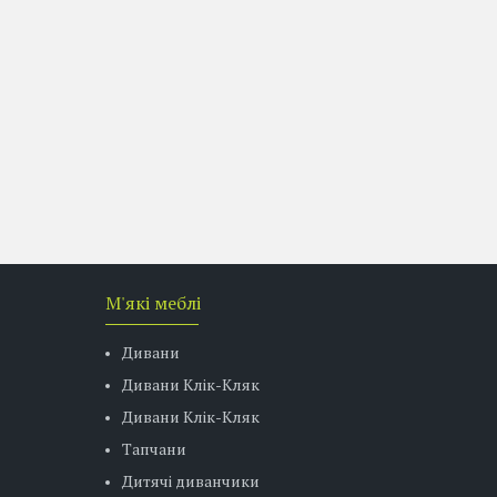
М'які меблі
Дивани
Дивани Клік-Кляк
Дивани Клік-Кляк
Тапчани
Дитячі диванчики