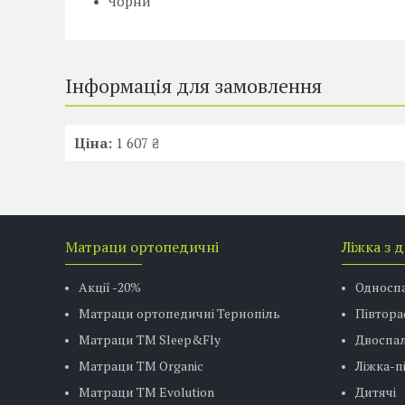
Чорни
Інформація для замовлення
Ціна:
1 607 ₴
Матраци ортопедичні
Ліжка з 
Акції -20%
Односп
Матраци ортопедичні Тернопіль
Півтора
Матраци ТМ Sleep&Fly
Двоспал
Матраци TM Organic
Ліжка-
Матраци ТМ Evolution
Дитячі