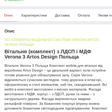
Опис
Характеристики
Доставка
Оплата
Умови п
Опис
УСІ ЕЛЕМЕНТИ МОДУЛЬНОЇ СИСТЕМИ VERONA ARTOS
DESIGN ПОЛЬЩА
Вітальня (комплект) з ЛДСП і МДФ
Verona 3 Artos Design Польща
Вітальня Verona 3 Польща Комплект меблів для вітальні від
виробника Artos Design – це ідеальний варіант, коли потрібне
готове рішення для облаштування залу. Серія Verona
відрізняється сучасним виглядом, тому доречна в інтер'єрі,
оформленому в стилі мінімалізм, хай-тек, скандинавський. Всі
меблі в комплекті виготовлені з якісних матеріалів. Фасади
виготовлені з МДФ, корпус – з ЛДСП, ручки та ніжки – з
натурального дерева. Фасади вирізняються завдяки
рельєфній поверхні. За бажанням покупця вітрину можна
доповнити блакитним світлодіодним підсвічуванням. Комплект