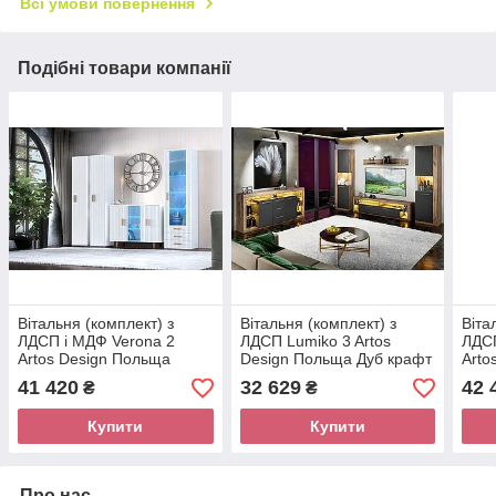
Всі умови повернення
Подібні товари компанії
Вітальня (комплект) з
Вітальня (комплект) з
Віта
ЛДСП і МДФ Verona 2
ЛДСП Lumiko 3 Artos
ЛДСП
Artos Design Польща
Design Польща Дуб крафт
Arto
золотий/Антрацит
41 420
32 629
42 
₴
₴
Купити
Купити
Про нас