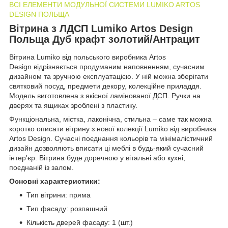
ВСІ ЕЛЕМЕНТИ МОДУЛЬНОЇ СИСТЕМИ LUMIKO ARTOS
DESIGN ПОЛЬЩА
Вітрина з ЛДСП Lumiko Artos Design
Польща Дуб крафт золотий/Антрацит
Вітрина Lumiko від польського виробника Artos
Design відрізняється продуманим наповненням, сучасним
дизайном та зручною експлуатацією. У ній можна зберігати
святковий посуд, предмети декору, колекційне приладдя.
Модель виготовлена з якісної ламінованої ДСП. Ручки на
дверях та ящиках зроблені з пластику.
Функціональна, містка, лаконічна, стильна – саме так можна
коротко описати вітрину з нової колекції Lumiko від виробника
Artos Design. Сучасні поєднання кольорів та мінімалістичний
дизайн дозволяють вписати ці меблі в будь-який сучасний
інтер'єр. Вітрина буде доречною у вітальні або кухні,
поєднаній із залом.
Основні характеристики:
Тип вітрини: пряма
Тип фасаду: розпашний
Кількість дверей фасаду: 1 (шт.)