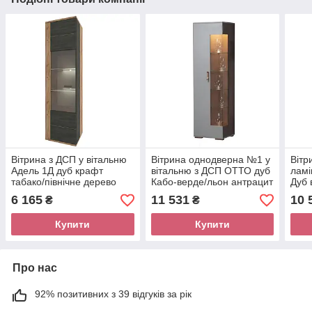
Вітрина з ДСП у вітальню
Вітрина однодверна №1 у
Вітр
Адель 1Д дуб крафт
вітальню з ДСП ОТТО дуб
лам
табако/північне дерево
Кабо-верде/льон антрацит
Дуб 
Сокме
Скай
Поль
6 165
11 531
10 
₴
₴
Купити
Купити
Про нас
92% позитивних з 39 відгуків за рік