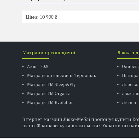
Ціна:
10 900 ₴
Матраци ортопедичні
Ліжка з 
Акції -20%
Односп
Матраци ортопедичні Тернопіль
Півтора
Матраци ТМ Sleep&Fly
Двоспал
Матраци TM Organic
Ліжка-
Матраци ТМ Evolution
Дитячі
Інтернет магазин Люкс-Меблі пропонує купити Комо
Івано-Франківську та інших містах України по най