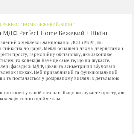
) PERFECT HOME БЕЖЕВИЙ/ВІКІНГ
а МДФ Perfect Home Бежевий + Вікінг
влений з меблевої ламінованої ДСП і МДФ, які
і стійкістю до царів. Меблі оснащені двома дверцятами і
рити просту, гармонійну обстановку, яка захоплює
лем, то колекція Rave це саме те, що ви шукаєте.
лені фасади зі МДФ, цікаві та асиметричні вбудовані
талевих ніжках. Цей привабливий та функціональний
ї та постачається у розірваному вигляді з детальною
елегантності у вашій вітальні. Якщо ви шукаєте просту, але
колекція точно підійде вам.