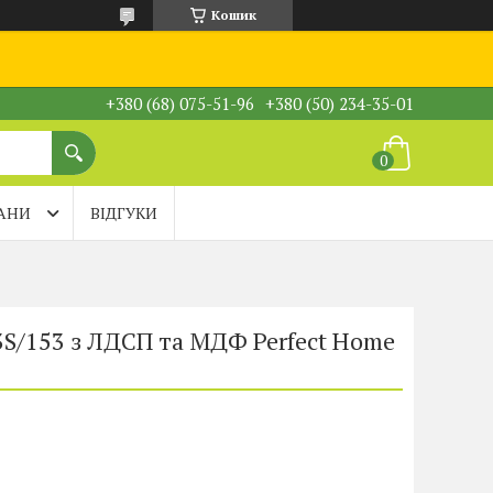
Кошик
+380 (68) 075-51-96
+380 (50) 234-35-01
АНИ
ВІДГУКИ
3S/153 з ЛДСП та МДФ Perfect Home