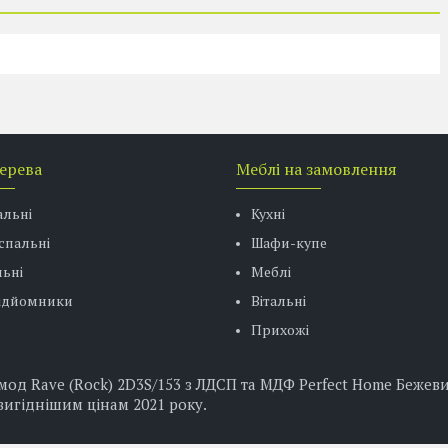
дерева
Меблі на замовлення
альні
Кухні
спальні
Шафи-купе
ьні
Меблі
підйомники
Вітальні
Прихожі
д Rave (Rock) 2D3S/153 з ЛДСП та МДФ Perfect Home Бежевий +
вигіднішим цінам 2021 року.