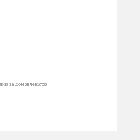
 днів
за домовленістю