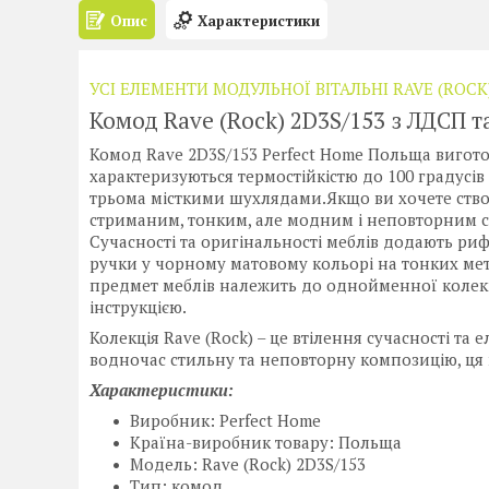
Опис
Характеристики
УСІ ЕЛЕМЕНТИ МОДУЛЬНОЇ ВІТАЛЬНІ RAVE (ROCK
Комод Rave (Rock) 2D3S/153 з ЛДСП т
Комод Rave 2D3S/153 Perfect Home Польща вигото
характеризуються термостійкістю до 100 градусів 
трьома місткими шухлядами.Якщо ви хочете ство
стриманим, тонким, але модним і неповторним сти
Сучасності та оригінальності меблів додають риф
ручки у чорному матовому кольорі на тонких ме
предмет меблів належить до однойменної колекці
інструкцією.
Колекція Rave (Rock) – це втілення сучасності та 
водночас стильну та неповторну композицію, ця 
Характеристики:
Виробник: Perfect Home
Країна-виробник товару: Польща
Модель: Rave (Rock) 2D3S/153
Тип: комод